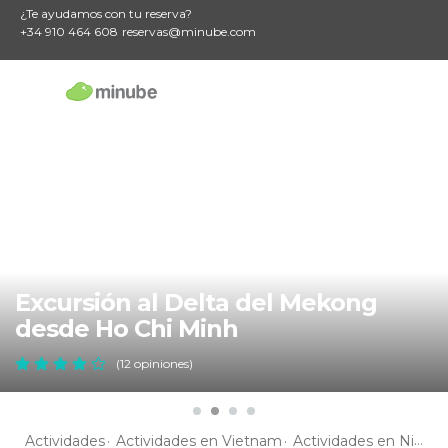
¿Te ayudamos con tu reserva?
+34 910 464 608
reservas@minube.com
Excursión al Delta del Mekong
desde Ho Chi Minh
(12 opiniones)
Actividades
Actividades en Vietnam
Actividades en Ninh Thuan