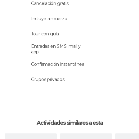
platos típicos
antes de volver a la barca rumbo a
Cancelación gratis
Ho Chi Minh City.
Incluye almuerzo
La excursión finaliza con tu llegada a la ciudad de
Ho Chi Minh.
Tour con guía
Entradas en SMS, mail y
app
Confirmación instantánea
Grupos privados
Actividades similares a esta