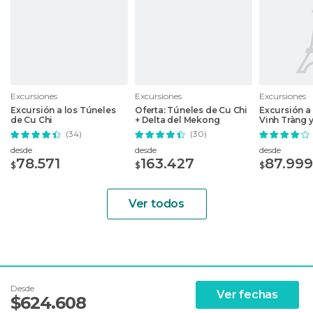
Excursiones
Excursiones
Excursiones
Excursión a los Túneles
Oferta: Túneles de Cu Chi
Excursión a
de Cu Chi
+ Delta del Mekong
Vinh Tràng y
Mekong
(34)
(30)
desde
desde
desde
78.571
163.427
87.999
$
$
$
Ver todos
Desde
Ver fechas
$
624.608