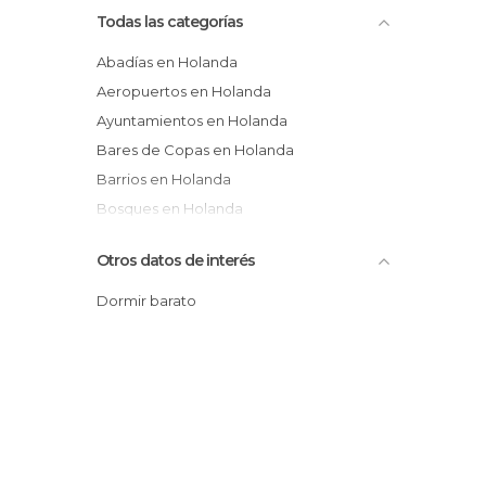
Todas las categorías
Abadías en Holanda
Aeropuertos en Holanda
Ayuntamientos en Holanda
Bares de Copas en Holanda
Barrios en Holanda
Bosques en Holanda
Calles en Holanda
Otros datos de interés
Carril bici en Holanda
Castillos en Holanda
Dormir barato
Catedrales en Holanda
Cementerios en Holanda
Centros Comerciales en Holanda
Ciudades en Holanda
De interés cultural en Holanda
De interés turístico en Holanda