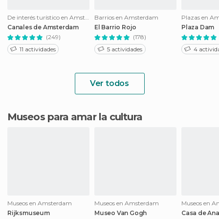
De interés turístico en Amsterdam
Barrios en Amsterdam
Plazas en A
Canales de Amsterdam
El Barrio Rojo
Plaza Dam
(249)
(178)
11 actividades
5 actividades
4 activid
Ver todos
Museos para amar la cultura
Museos en Amsterdam
Museos en Amsterdam
Museos en A
Rijksmuseum
Museo Van Gogh
Casa de Ana