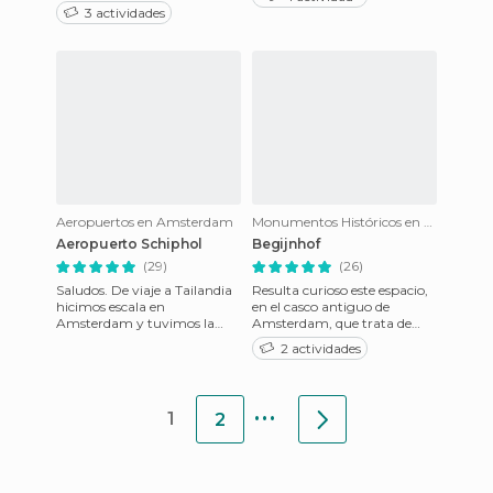
encuentran el Rijkmuseum,
alrededores están las granjas
3 actividades
(Museo Nacional) que fue
y f
construido a f
Aeropuertos en Amsterdam
Monumentos Históricos en Amsterdam
Aeropuerto Schiphol
Begijnhof
(29)
(26)
Saludos. De viaje a Tailandia
Resulta curioso este espacio,
hicimos escala en
en el casco antiguo de
Amsterdam y tuvimos la
Amsterdam, que trata de
oportunidad de ver el
escapar de la algarabía
2 actividades
Aeropuerto de esta localidad.
habitual de esta ciudad holan
Un aero
...
1
2