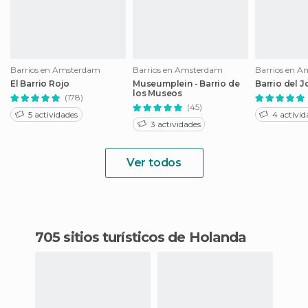
Barrios en Amsterdam
Barrios en Amsterdam
Barrios en 
El Barrio Rojo
Museumplein - Barrio de
Barrio del 
los Museos
(178)
(45)
5 actividades
4 activid
3 actividades
Ver todos
705 sitios turísticos de Holanda