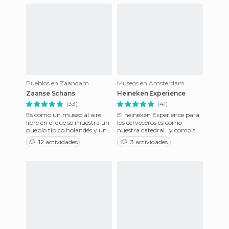
Pueblos en Zaandam
Museos en Amsterdam
Zaanse Schans
Heineken Experience
(33)
(41)
Es como un museo al aire
El heineken Experience para
libre en el que se muestra un
los cerveceros es como
pueblo típico holandés y una
nuestra catedral...y como su
serie de molinos, totalmente
nombre indica una
12 actividades
3 actividades
restaurados y en
experiencia total.No es un
simpl