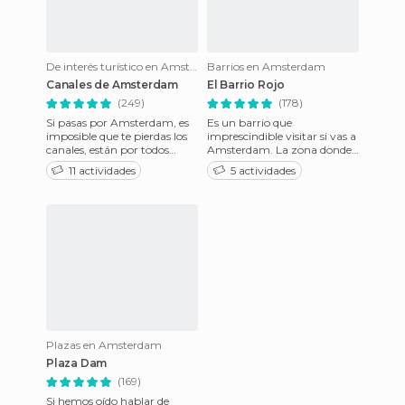
De interés turístico en Amsterdam
Barrios en Amsterdam
Canales de Amsterdam
El Barrio Rojo
(249)
(178)
Si pasas por Amsterdam, es
Es un barrio que
imposible que te pierdas los
imprescindible visitar si vas a
canales, están por todos
Amsterdam. La zona donde
lados! No tanto como
están las chicas son
11 actividades
5 actividades
Venecia, pero el agua es omn
callejuelas estrechas con unas
Plazas en Amsterdam
Plaza Dam
(169)
Si hemos oído hablar de