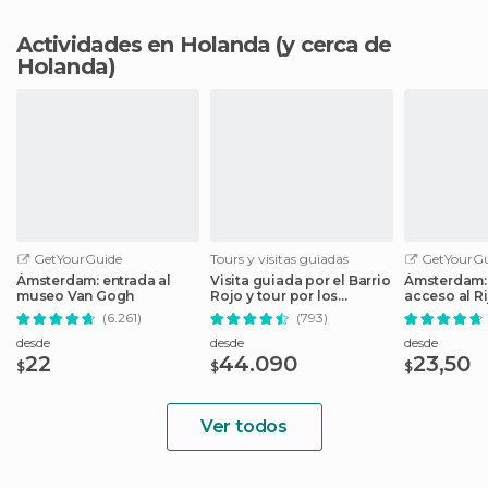
Actividades en Holanda
(y cerca de
Holanda)
GetYourGuide
Tours y visitas guiadas
GetYourGu
Ámsterdam: entrada al
Visita guiada por el Barrio
Ámsterdam: 
museo Van Gogh
Rojo y tour por los
acceso al 
canales
(6.261)
(793)
desde
desde
desde
22
44.090
23,50
$
$
$
Ver todos