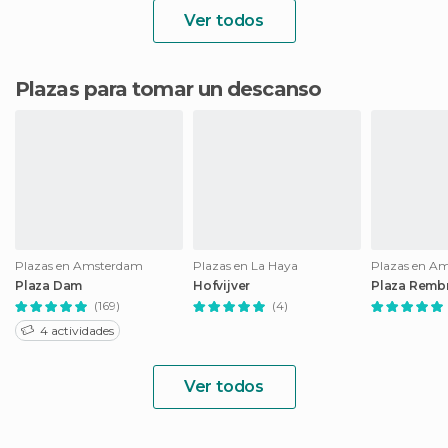
Ver todos
Plazas para tomar un descanso
Plazas en Amsterdam
Plazas en La Haya
Plazas en A
Plaza Dam
Hofvijver
Plaza Rembr
(169)
(4)
4 actividades
Ver todos