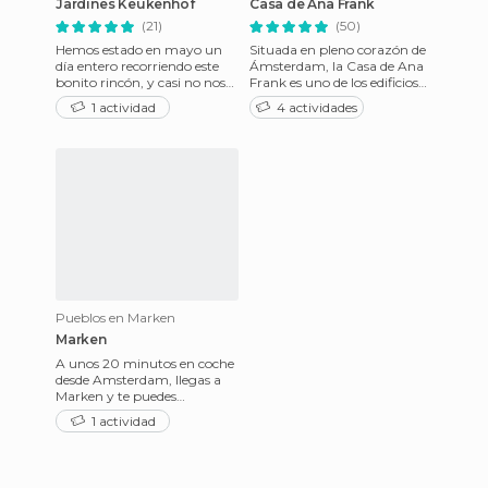
Jardines Keukenhof
Casa de Ana Frank
(21)
(50)
Hemos estado en mayo un
Situada en pleno corazón de
día entero recorriendo este
Ámsterdam, la Casa de Ana
bonito rincón, y casi no nos
Frank es uno de los edificios
ha dado tiempo de
más significativos de su
1 actividad
4 actividades
contemplar esta explosión de
historia. Allí vivier
co
Pueblos en Marken
Marken
A unos 20 minutos en coche
desde Amsterdam, llegas a
Marken y te puedes
sorpreender... Mucho. Yo no
1 actividad
esperaba ver un pueblo tan
h