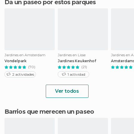
Da un paseo por estos parques
Jardines en Amsterdam
Jardines en Lisse
Jardines en
Vondelpark
Jardines Keukenhof
Amsterdams
(70)
(21)
2 actividades
1 actividad
Ver todos
Barrios que merecen un paseo