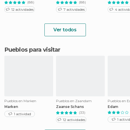
(88)
(88)
12 actividades
7 actividades
4 activid
Ver todos
Pueblos para visitar
Pueblos en Marken
Pueblos en Zaandam
Pueblos en 
Marken
Zaanse Schans
Edam
(33)
1 actividad
1 activi
12 actividades