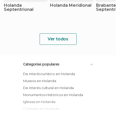
Holanda
Holanda Meridional
Brabante
Septentrional
Septentr
Ver todos
Categorías populares
De interés turístico en Holanda
Museos en Holanda
De interés cultural en Holanda
Monumentos Históricos en Holanda
Iglesias en Holanda
Ciudades en Holanda