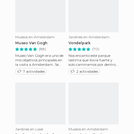
Museos en Amsterdam
Jardines en Amsterdam
Museo Van Gogh
Vondelpark
(88)
(70)
Museo Van Gogh era uno de
Nos encanto este parque
mis objetivos principales en
lastima que llovía fuerte y
la visita a Amsterdam. Se
solo caminamos por dentro
encuentra en Museumplein,
del mismo y no lo hemos
7 actividades
2 actividades
hasta donde se puede l
podido disfrutar como nos
hu
Jardines en Lisse
Museos en Amsterdam