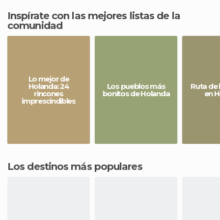
Inspírate con las mejores listas de la
comunidad
Lo mejor de
Holanda: 24
Los pueblos más
Ruta de 
rincones
bonitos de Holanda
en H
imprescindibles
Los destinos más populares