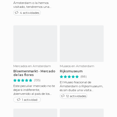
Ámsterdam o la hemos
visitado, tendremos una
visión del lugar que puede
4 actividades
variar entre alegorías muy
diferen
Mercados en Amsterdam
Museos en Amsterdam
Bloemenmarkt - Mercado
Rijksmuseum
de las flores
(88)
(135)
El Museo Nacional de
Este peculiar mercado no te
Ámsterdam o Rijksmuseum,
dejará indiferente,
es sin duda una visita
¡bienvenido al país de los
indispensable si se desea
12 actividades
tulipanes! Disfruta de los
conocer mejor la evolución
1 actividad
colores vivos y alegres de e
históric