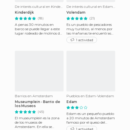
De interés cultural en Kinderdijk
De interés cultural en Edam-Volendam
Kinderdijk
Volendam
(18)
(21)
A penas 30 minutos en
Es un pueblo de pescadores
barco se puede llegar a este
muy turístico, al menos por
lugar rodeado de molinos de
las mañanas te encuentras
viento, patrimonio de la
japoneses, por lo que viene
1 actividad
Humanidad por la Unesco. U
como recomendado en l
Barrios en Amsterdam
Pueblos en Edam-Volendam
Museumplein - Barrio de
Edam
los Museos
(45)
Edam es un pequeño pueblo
El museumplein es la zona
a 20 minutos de Amsterdam
de los museos de
famoso por el queso del
Amsterdam. En ella se
mismo nombre. En los
1 actividad