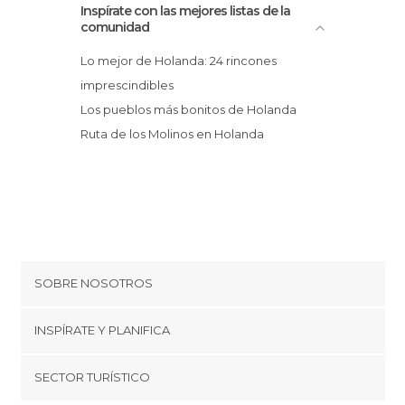
Inspírate con las mejores listas de la
Discotecas en Holanda
comunidad
Estaciones de Autobús en Holanda
Lo mejor de Holanda: 24 rincones
Estaciones de Tren en Holanda
imprescindibles
Estatuas en Holanda
Los pueblos más bonitos de Holanda
Fiestas en Holanda
Ruta de los Molinos en Holanda
Iglesias en Holanda
Información Turística en Holanda
Islas en Holanda
Jardines en Holanda
Lagos en Holanda
Mercadillos en Holanda
Mercados en Holanda
SOBRE NOSOTROS
Miradores en Holanda
Cookies
INSPÍRATE Y PLANIFICA
Monumentos Históricos en Holanda
Política de privacidad
Museos en Holanda
minube Tips
SECTOR TURÍSTICO
Palacios en Holanda
Términos y condiciones
minube Android app
Playas en Holanda