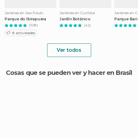
Jardines en Sao Paulo
Jardines en Curitiba
Jardines en C
Parque do Ibirapuera
Jardín Botánico
Parque Bari
(108)
(42)
8 actividades
Ver todos
Cosas que se pueden ver y hacer en Brasil