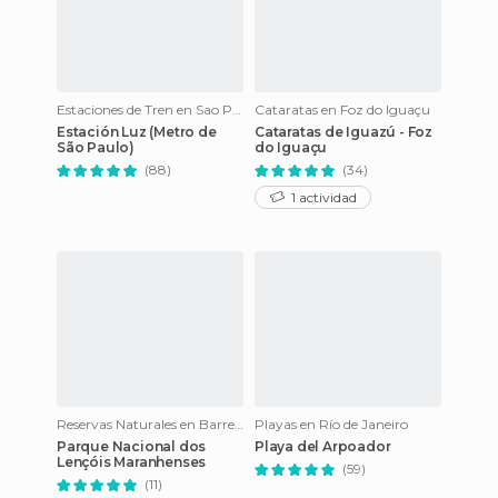
Estaciones de Tren en Sao Paulo
Cataratas en Foz do Iguaçu
Estación Luz (Metro de
Cataratas de Iguazú - Foz
São Paulo)
do Iguaçu
(88)
(34)
1 actividad
Reservas Naturales en Barreirinhas
Playas en Río de Janeiro
Parque Nacional dos
Playa del Arpoador
Lençóis Maranhenses
(59)
(11)