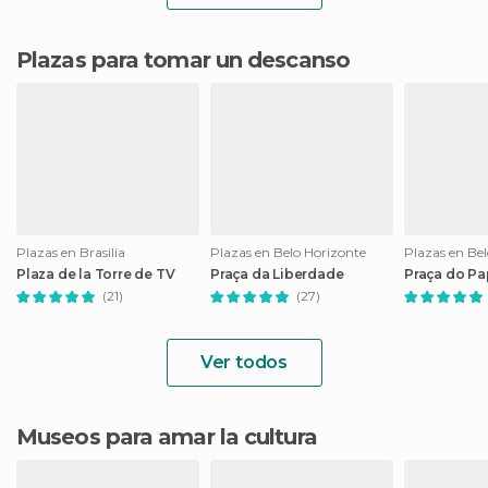
Plazas para tomar un descanso
Plazas en Brasilia
Plazas en Belo Horizonte
Plazas en Be
Plaza de la Torre de TV
Praça da Liberdade
Praça do P
(21)
(27)
Ver todos
Museos para amar la cultura