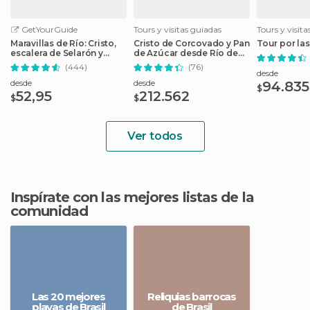
GetYourGuide
Tours y visitas guiadas
Tours y visit
Maravillas de Río: Cristo,
Cristo de Corcovado y Pan
Tour por las
escalera de Selarón y
de Azúcar desde Río de
Tijuca
Janeiro
(444)
(76)
desde
desde
desde
94.835
$
52,95
212.562
$
$
Ver todos
Inspírate con las mejores listas de la
comunidad
Las 20 mejores
Reliquias barrocas
playas de Brasil
de Brasil