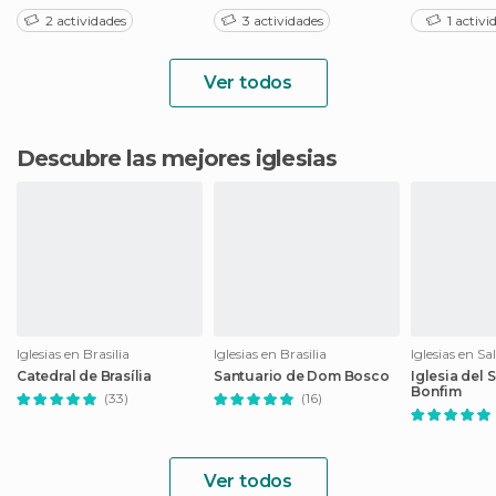
2 actividades
3 actividades
1 activi
Ver todos
Descubre las mejores iglesias
Iglesias en Brasilia
Iglesias en Brasilia
Iglesias en Sa
Catedral de Brasília
Santuario de Dom Bosco
Iglesia del 
Bonfim
(33)
(16)
Ver todos