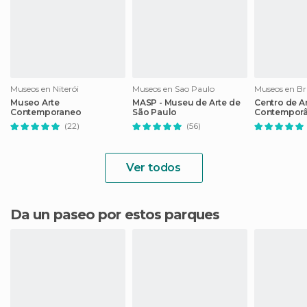
Museos en Niterói
Museos en Sao Paulo
Museos en B
Museo Arte
MASP - Museu de Arte de
Centro de A
Contemporaneo
São Paulo
Contemporâ
(22)
(56)
Ver todos
Da un paseo por estos parques