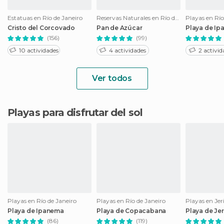
Estatuas en Río de Janeiro
Reservas Naturales en Río de Janeiro
Playas en Río
Cristo del Corcovado
Pan de Azúcar
Playa de I
(156)
(99)
10 actividades
4 actividades
2 activid
Ver todos
Playas para disfrutar del sol
Playas en Río de Janeiro
Playas en Río de Janeiro
Playas en Jer
Playa de Ipanema
Playa de Copacabana
Playa de Je
(86)
(119)