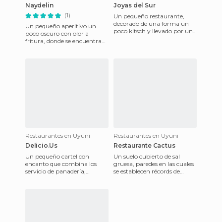
Naydelin
Joyas del Sur
(1)
Un pequeño restaurante,
decorado de una forma un
Un pequeño aperitivo un
poco kitsch y llevado por un
poco oscuro con olor a
equipo mayoritariamente
fritura, donde se encuentra
femenino. Se sirve un desayu
esencialmente la gente del
pueblo. Comemos platos
susta
Restaurantes en Uyuni
Restaurantes en Uyuni
Delicio.Us
Restaurante Cactus
Un pequeño cartel con
Un suelo cubierto de sal
encanto que combina los
gruesa, paredes en las cuales
servicio de panadería,
se establecen récords de
pastelería y restaurante, en el
velocidad en función de la
que podrá encontrar pasteles
ingurgitación (tanto de