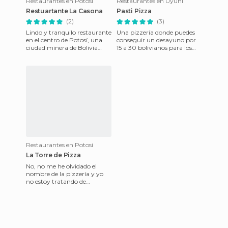
Restaurantes en Potosi
Restaurantes en Uyuni
Restuartante La Casona
Pasti Pizza
(2)
(3)
Lindo y tranquilo restaurante
Una pizzería donde puedes
en el centro de Potosí, una
conseguir un desayuno por
ciudad minera de Bolivia
15 a 30 bolivianos para los
donde se explotan
menús, con la posibilidad de
yacimientos de plata, entre
tomar suplementos (mu
Restaurantes en Potosi
La Torre de Pizza
No, no me he olvidado el
nombre de la pizzería y yo
no estoy tratando de
esconderlo bajo los muchos
papeles que mantiene el
rótulo