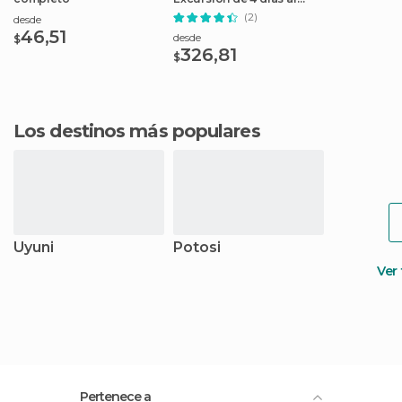
Salar de Uyuni
(2)
desde
46,51
desde
$
326,81
$
Los destinos más populares
Uyuni
Potosi
Ver
Pertenece a