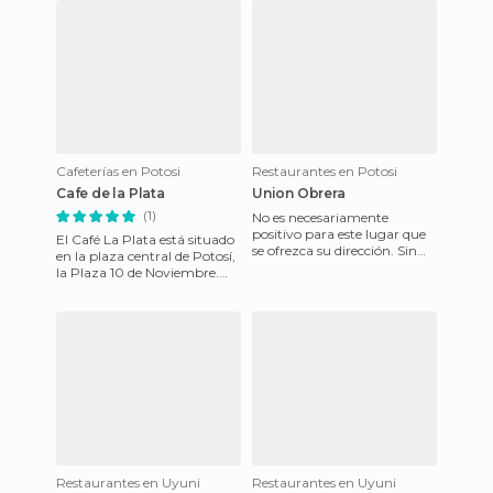
Cafeterías en Potosi
Restaurantes en Potosi
Cafe de la Plata
Union Obrera
(1)
No es necesariamente
positivo para este lugar que
El Café La Plata está situado
se ofrezca su dirección. Sin
en la plaza central de Potosí,
embargo, es difícil encontrar
la Plaza 10 de Noviembre.
un mejor lugar para c
Debe venir a probar el
chocolate caliente d
Restaurantes en Uyuni
Restaurantes en Uyuni