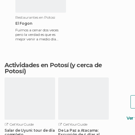
Restaurantes en Potosi
El Fogon
Fuimos a cenar dos veces
pero la verdad es que es
mejor venir a medio día
porque ¡las porciones son tan
grandes que se sale rodand
Actividades en Potosí
(y cerca de
Potosí)
Ver
GetYourGuide
GetYourGuide
Salar de Uyuni: tour de día
De La Paz a Atacama:
completo
Excursión de 4 días al