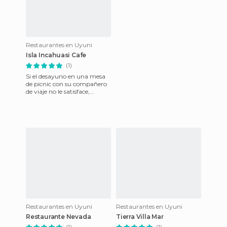
Restaurantes en Uyuni
Isla Incahuasi Cafe
(1)
Si el desayuno en una mesa
de picnic con su compañero
de viaje no le satisface,
siempre puede decidirse por
un almuerzo en la caf
Restaurantes en Uyuni
Restaurantes en Uyuni
Restaurante Nevada
Tierra Villa Mar
(1)
(1)