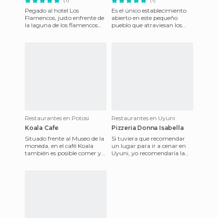
Pegado al hotel Los
Es el único establecimiento
Flamencos, justo enfrente de
abierto en este pequeño
la laguna de los flamencos
pueblo que atraviesan los
rosas, este pequeño
turistas todos los días,
restaurante está abierto a
cuando vuelven de la excur
todos,
Restaurantes en Potosi
Restaurantes en Uyuni
Koala Cafe
Pizzeria Donna Isabella
Situado frente al Museo de la
Si tuviera que recomendar
moneda, en el café Koala
un lugar para ir a cenar en
también es posible comer y
Uyuni, yo recomendaría la
cenar bien. Situado en una
pizzería Donna Isabella.
planta superior, cue
Situada en la plaza Arce