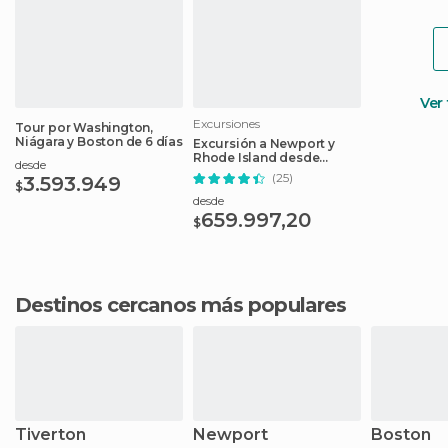
Ver
Excursiones
Tour por Washington,
Niágara y Boston de 6 días
Excursión a Newport y
Rhode Island desde
desde
Boston
(25)
3.593.949
$
desde
659.997,20
$
Destinos cercanos más populares
Tiverton
Newport
Boston