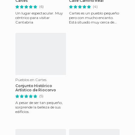
Cartes
Calle Camino Real
(6)
(4)
Un lugar espectacular. Muy
Cartes es un pueblo pequeño
céntrico para visitar
pero con mucho encanto.
Cantabria
Está situado muy cerca de
Torrelavega por lo que si
haces una escapada por Can
Pueblos en Cartes
Conjunto Histórico
Artístico de Riocorvo
(5)
A pesar de ser tan pequeño,
sorprende la belleza de sus
edificios.