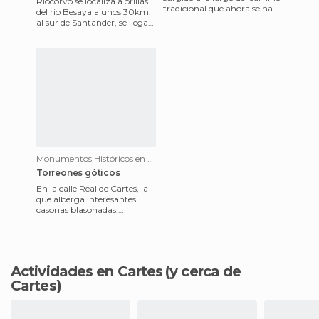
Riocorvo se localiza a orillas
tradicional que ahora se ha
del rio Besaya a unos 30km.
convertido en la vía verde del
al sur de Santander, se llega
Besaya en el ac
desde Torrelavega después de
haber dejado
Monumentos Históricos en Cartes
Torreones góticos
En la calle Real de Cartes, la
que alberga interesantes
casonas blasonadas,
destacan los torreones
góticos. Estos torreones son
Actividades en Cartes
(y cerca de
Cartes)