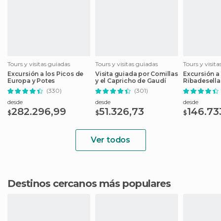
Tours y visitas guiadas
Tours y visitas guiadas
Tours y visit
Excursión a los Picos de
Visita guiada por Comillas
Excursión a 
Europa y Potes
y el Capricho de Gaudí
Ribadesella 
del Mar des
(330)
(301)
desde
desde
desde
282.296,99
51.326,73
146.73
$
$
$
Ver todos
Destinos cercanos más populares