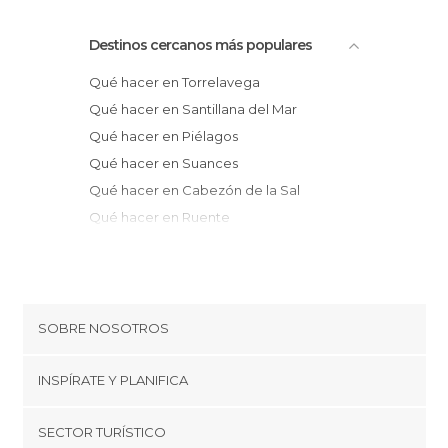
Destinos cercanos más populares
Qué hacer en Torrelavega
Qué hacer en Santillana del Mar
Qué hacer en Piélagos
Qué hacer en Suances
Qué hacer en Cabezón de la Sal
Qué hacer en Ruente
Qué hacer en Liencres
Qué hacer en Comillas
Qué hacer en Valdáliga
Qué hacer en Barcena Mayor
SOBRE NOSOTROS
Qué hacer en Los Tojos
Cookies
Qué hacer en Selaya
INSPÍRATE Y PLANIFICA
Política de privacidad
Qué hacer en Santander
minube Tips
SECTOR TURÍSTICO
Qué hacer en Liérganes
Términos y condiciones