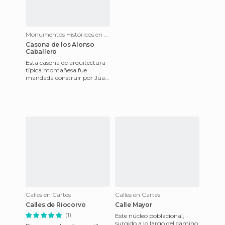
Monumentos Históricos en Cartes
Casona de los Alonso
Caballero
Esta casona de arquitectura
típica montañesa fue
mandada construir por Juan
Manuel Alonso Caballero.
Consta de tres plantas, en la
Calles en Cartes
Calles en Cartes
Calles de Riocorvo
Calle Mayor
(1)
Este núcleo poblacional,
surgido a lo largo del camino