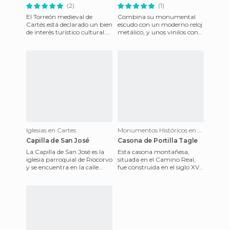
(2)
(1)
El Torreón medieval de
Combina su monumental
Cartés está declarado un bien
escudo con un moderno reloj
de interés turístico cultural.
metálico, y unos vinilos con
Está situado en la calle
figuras femeninas en sus
Camino Real, la calle
ventanas que no se muy bie
Iglesias en Cartes
Monumentos Históricos en Cartes
Capilla de San José
Casona de Portilla Tagle
La Capilla de San José es la
Esta casona montañesa,
iglesia parroquial de Riocorvo
situada en el Camino Real,
y se encuentra en la calle
fue construida en el siglo XVII.
principal (C/ San José),
Inicialmente contaba con 2
prácticamente empo
plantas, aunque en e