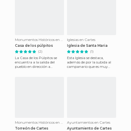
Monumentos Históricos en Cartes
Iglesias en Cartes
Casa de los púlpitos
Iglesia de Santa Maria
(2)
(1)
La Casa de los Púlpitos se
Esta Iglesia se destaca,
encuentra a la salida del
además de por la subida al
pueblo en dirección a
campanario que es muy
Reinosa y data del siglo XVIII.
similar a la Iglesia de
Tiene tres alturas, las
Retortillo, por el tímpano de
la
Monumentos Históricos en Cartes
Ayuntamientos en Cartes
Torreón de Cartes
Ayuntamiento de Cartes