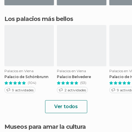
Los palacios más bellos
Palacios en Viena
Palacios en Viena
Palacios en V
Palacio de Schönbrunn
Palacio Belvedere
Palacio de 
(104)
(53)
9 actividades
2 actividades
9 activid
Ver todos
Museos para amar la cultura