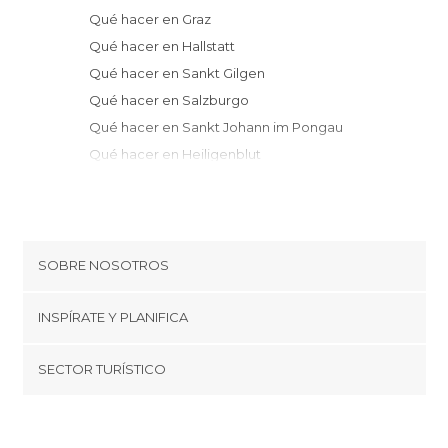
Qué hacer en Graz
Qué hacer en Hallstatt
Qué hacer en Sankt Gilgen
Qué hacer en Salzburgo
Qué hacer en Sankt Johann im Pongau
Qué hacer en Heiligenblut
Qué hacer en Großkirchheim
Qué hacer en Innsbruck
Qué hacer en Solden
SOBRE NOSOTROS
Cookies
INSPÍRATE Y PLANIFICA
Política de privacidad
minube Tips
SECTOR TURÍSTICO
Términos y condiciones
minube Android app
Regístrate como proveedor
Quiénes somos
Promociona tu destino