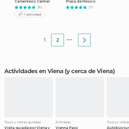
Cementerio Central
Plaza de México
(8)
(7)
1 actividad
...
1
2
Actividades en Viena
(y cerca de Viena)
Tours y visitas guiadas
Entradas
Tours y visit
Visita guiada por Viena y
Vienna Pass
Autobús tur