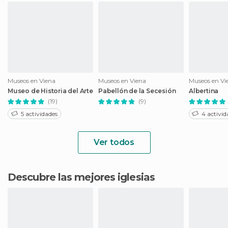
Museos en Viena
Museos en Viena
Museos en Vi
Museo de Historia del Arte
Pabellón de la Secesión
Albertina
(19)
(9)
5 actividades
4 activid
Ver todos
Descubre las mejores iglesias