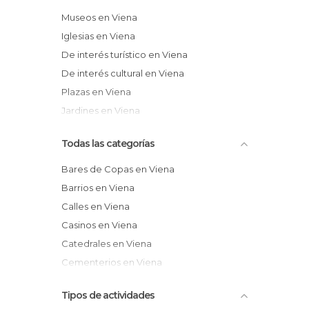
Museos en Viena
Iglesias en Viena
De interés turístico en Viena
De interés cultural en Viena
Plazas en Viena
Jardines en Viena
Todas las categorías
Bares de Copas en Viena
Barrios en Viena
Calles en Viena
Casinos en Viena
Catedrales en Viena
Cementerios en Viena
Centros Comerciales en Viena
Tipos de actividades
Ciudades en Viena