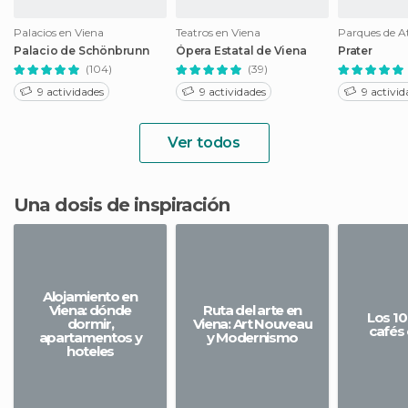
Palacios en Viena
Teatros en Viena
Palacio de Schönbrunn
Ópera Estatal de Viena
Prater
(104)
(39)
9 actividades
9 actividades
9 activid
Ver todos
Una dosis de inspiración
Alojamiento en
Viena: dónde
Ruta del arte en
Los 10
dormir,
Viena: Art Nouveau
cafés 
apartamentos y
y Modernismo
hoteles