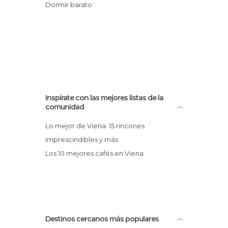
Dormir barato
Universidades en Viena
Zonas de Compras en Viena
Inspírate con las mejores listas de la
comunidad
Lo mejor de Viena: 15 rincones
imprescindibles y más
Los 10 mejores cafés en Viena
Destinos cercanos más populares