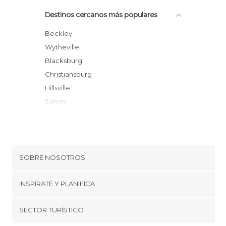
Destinos cercanos más populares
Beckley
Wytheville
Blacksburg
Christiansburg
Hillsville
Salem
Logan
Chesapeake
Roanoke
Summersville
SOBRE NOSOTROS
Rocky Mount
Cookies
Selma
INSPÍRATE Y PLANIFICA
Política de privacidad
Hays
minube Tips
SECTOR TURÍSTICO
Bristol
Términos y condiciones
minube Android app
Hurricane