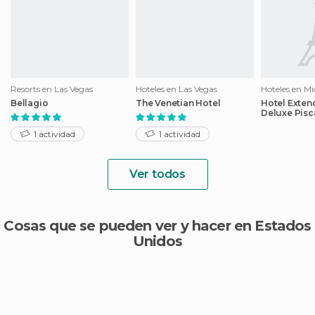
Resorts en Las Vegas
Hoteles en Las Vegas
Hoteles en Mi
Bellagio
The Venetian Hotel
Hotel Exten
Deluxe Pisc
Rutgers Uni
1 actividad
1 actividad
Ver todos
Cosas que se pueden ver y hacer en Estados
Unidos