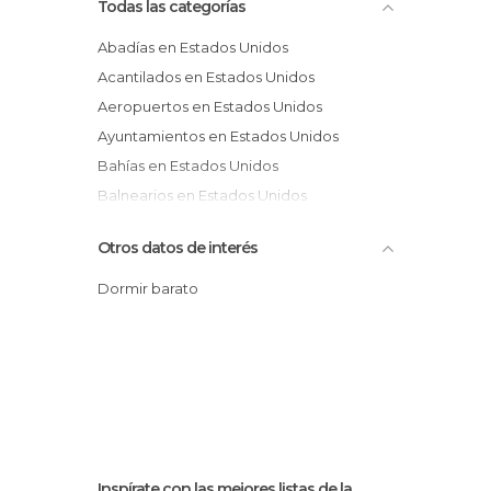
Todas las categorías
Abadías en Estados Unidos
Acantilados en Estados Unidos
Aeropuertos en Estados Unidos
Ayuntamientos en Estados Unidos
Bahías en Estados Unidos
Balnearios en Estados Unidos
Bares de Copas en Estados Unidos
Otros datos de interés
Barrios en Estados Unidos
Bodegas en Estados Unidos
Dormir barato
Boleras en Estados Unidos
Bosques en Estados Unidos
Calas en Estados Unidos
Calles en Estados Unidos
Campos de Fútbol en Estados Unidos
Campos de Golf en Estados Unidos
Inspírate con las mejores listas de la