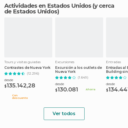
Actividades en Estados Unidos
(y cerca
de Estados Unidos)
Tours y visitas guiadas
Excursiones
Entradas
Contrastes de Nueva York
Excursión a los outlets de
Entradas al 
Nueva York
Building sin
(12.296)
(1.649)
desde
desde
desde
135.142,28
$
130.081
134.44
Ahorra
$
$
Con
descuento
Ver todos