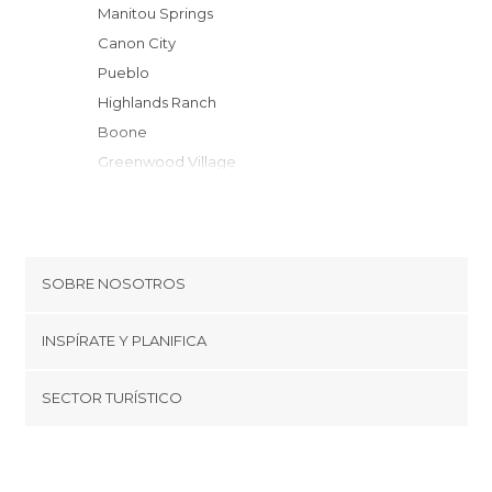
Manitou Springs
Canon City
Pueblo
Highlands Ranch
Boone
Greenwood Village
Denver
Golden
Breckenridge
Boulder
SOBRE NOSOTROS
Summit
Cookies
Dillon
INSPÍRATE Y PLANIFICA
Política de privacidad
Silverthorne
minube Tips
SECTOR TURÍSTICO
Winter Park
Términos y condiciones
minube Android app
Longmont
Regístrate como proveedor
Quiénes somos
Vail
Promociona tu destino
Granby