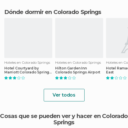
Dónde dormir en Colorado Springs
Hoteles en Colorado Springs
Hoteles en Colorado Springs
Hoteles en C
Hotel Courtyard by
Hilton Garden Inn
Hotel Rama
Marriott Colorado Springs
Colorado Springs Airport
East
South
Ver todos
Cosas que se pueden ver y hacer en Colorado
Springs