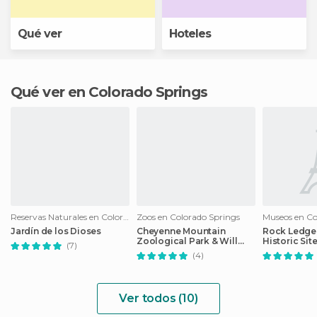
Qué ver
Hoteles
Qué ver en Colorado Springs
Reservas Naturales en Colorado Springs
Zoos en Colorado Springs
Museos en Co
Jardín de los Dioses
Cheyenne Mountain
Rock Ledge
Zoological Park & Will
Historic Sit
(7)
Rogers Shrine of the Sun
(4)
Ver todos (10)