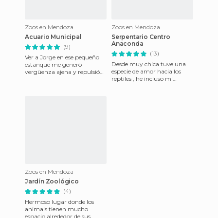
Zoos en Mendoza
Zoos en Mendoza
Acuario Municipal
Serpentario Centro
Anaconda
(9)
(13)
Ver a Jorge en ese pequeño
Desde muy chica tuve una
estanque me generó
especie de amor hacia los
vergüenza ajena y repulsión,
reptiles , he incluso mi
una tortuga de ya cien años
mama siempre recuerda
viviendo en un cuadrado ena
cuando de bebe recién
aprendía a
Zoos en Mendoza
Jardín Zoológico
(4)
Hermoso lugar donde los
animals tienen mucho
espacio alrededor de sus