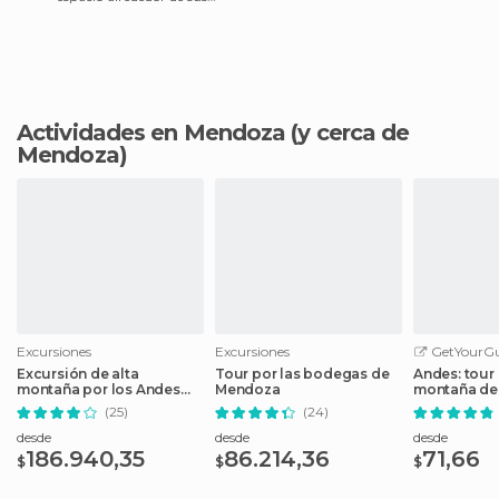
10km al pie del cerro la
Gloria!! para visitar!!
Actividades en Mendoza
(y cerca de
Mendoza)
Excursiones
Excursiones
GetYourGu
Excursión de alta
Tour por las bodegas de
Andes: tour 
montaña por los Andes
Mendoza
montaña de
desde Mendoza
(25)
(24)
desde
desde
desde
186.940,35
86.214,36
71,66
$
$
$