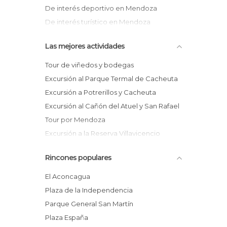
De interés deportivo en Mendoza
De interés turístico en Mendoza
Esquí en Mendoza
Las mejores actividades
Iglesias en Mendoza
Jardines en Mendoza
Tour de viñedos y bodegas
Lagos en Mendoza
Excursión al Parque Termal de Cacheuta
Miradores en Mendoza
Excursión a Potrerillos y Cacheuta
Monumentos Históricos en Mendoza
Excursión al Cañón del Atuel y San Rafael
Museos en Mendoza
Tour por Mendoza
Plazas en Mendoza
Excursión a la Reserva Villavicencio
Reservas Naturales en Mendoza
Vuelo en parapente por Mendoza
Rincones populares
Sitios insólitos en Mendoza
Excursión de alta montaña por los Andes
Zoos en Mendoza
desde Mendoza
El Aconcagua
Tour privado por las bodegas de Maipú
Plaza de la Independencia
Tour por las bodegas de Mendoza
Parque General San Martín
Plaza España