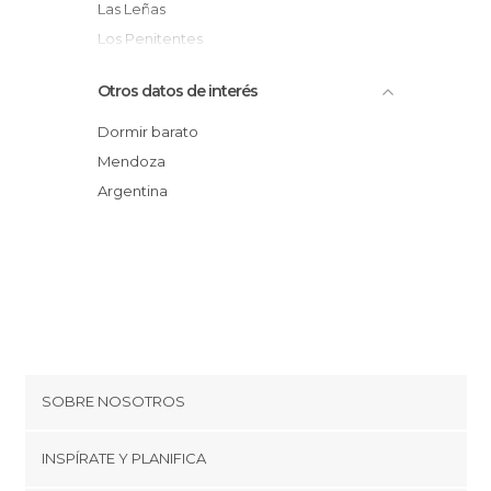
Las Leñas
Los Penitentes
Cordillera de los Andes
Otros datos de interés
Mendoza Wine Experience
Rafting en los Andes
Dormir barato
Paseo Peatonal Sarmiento
Mendoza
Centro de la ciudad
Argentina
Cerro de la Gloria
SOBRE NOSOTROS
Cookies
INSPÍRATE Y PLANIFICA
Política de privacidad