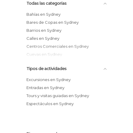
Todas las categorías
Bahías en Sydney
Bares de Copas en Sydney
Barrios en Sydney
Calles en Sydney
Centros Comerciales en Sydney
Cuevas en Sydney
De interés cultural en Sydney
Tipos de actividades
De interés deportivo en Sydney
De interés turístico en Sydney
Excursiones en Sydney
Espectáculos en Sydney
Entradas en Sydney
Estaciones de Tren en Sydney
Tours y visitas guiadas en Sydney
Estatuas en Sydney
Espectáculos en Sydney
Exposiciones en Sydney
Fiestas en Sydney
Iglesias en Sydney