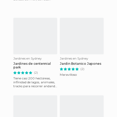
barcos que te transportan a
un sueño hecho realidad.
Jardines en Sydney
Jardines en Sydney
Jardines de centennial
Jardin Botanico Japones
park
(2)
(2)
Maravilloso
Tiene casi 200 hectáreas,
infinidad de lagos, animales,
tracks para recorrer andando
y hacer deporte, así como
numerosos edificios