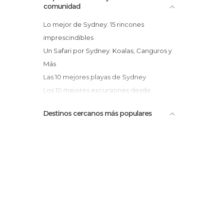
comunidad
Lo mejor de Sydney: 15 rincones
imprescindibles
Un Safari por Sydney: Koalas, Canguros y
Más
Las 10 mejores playas de Sydney
Los 10 mejores excursiones desde
Sydney
Destinos cercanos más populares
El Sydney esencial: Paseo Costero desde
Bondi hasta Coogee