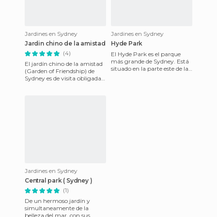
Jardines en Sydney
Jardines en Sydney
Jardin chino de la amistad
Hyde Park
(4)
El Hyde Park es el parque
más grande de Sydney. Está
El jardín chino de la amistad
situado en la parte este de la
(Garden of Friendship) de
ciudad, al lado de la ciudad
Sydney es de visita obligada
financiera dond
si tienes la oportunidad de
viajar a la ciuda
Jardines en Sydney
Central park ( Sydney )
(1)
De un hermoso jardín y
simultaneamente de la
belleza del mar, con sus