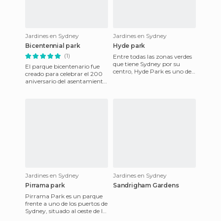
Jardines en Sydney
Jardines en Sydney
Bicentennial park
Hyde park
(1)
Entre todas las zonas verdes
que tiene Sydney por su
El parque bicentenario fue
centro, Hyde Park es uno de
creado para celebrar el 200
los parques más
aniversario del asentamiento
emblemáticos. No sólo por su
europeo en la región de
situ
Sydney, allá por 1788.
Jardines en Sydney
Jardines en Sydney
Pirrama park
Sandrigham Gardens
Pirrama Park es un parque
frente a uno de los puertos de
Sydney, situado al oeste de la
ciudad, concretamente en el