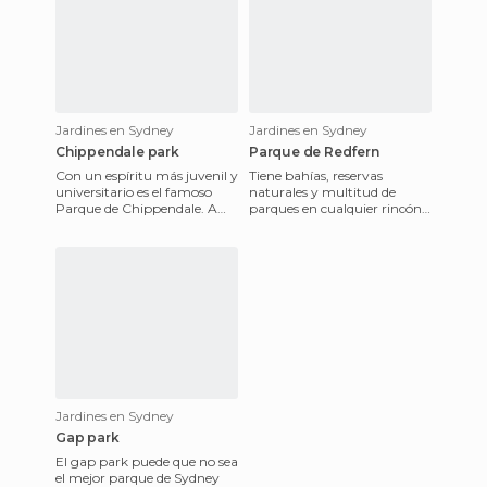
Jardines en Sydney
Jardines en Sydney
Chippendale park
Parque de Redfern
Con un espíritu más juvenil y
Tiene bahías, reservas
universitario es el famoso
naturales y multitud de
Parque de Chippendale. A
parques en cualquier rincón
escasos minutos de central
de la ciudad. Ejemplo de ello
station y ubicado en
es el parque de Redfern,
Jardines en Sydney
Gap park
El gap park puede que no sea
el mejor parque de Sydney