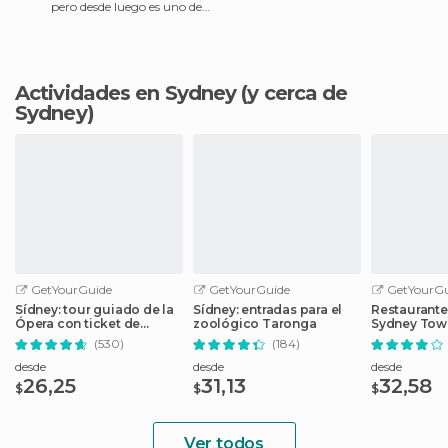
pero desde luego es uno de
los que tiene mejores vistas
de la ciudad, en cu
Actividades en Sydney
(y cerca de
Sydney)
GetYourGuide
GetYourGuide
GetYourGu
Sídney: tour guiado de la
Sídney: entradas para el
Restaurante
Ópera con ticket de
zoológico Taronga
Sydney Towe
acceso
(530)
(184)
desde
desde
desde
26,25
31,13
32,58
$
$
$
Ver todos