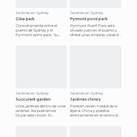
Jardines en Sydney
Jardines en Sydney
Giba park
Pyrmont point park
Concretamente entre el
Pyrmont Point Park está
puerto de Sydney y el
situado justo en el puerto y
Pyrmont point park. Su
ofrece unas amplias vistas del
nombre proviene de una
mar. Apunta al harbour
palabra aborigen que
bridge y al norte de Sy
significa piedra y
Jardines en Sydney
Jardines en Sydney
Succulent garden
Jardines chinos
Unos jardines dentro de unos
Parecen recién traídos de la
jardines. Así podríamos
lejana China y puestos
titular este rincón. El
directamente en el centro de
succulent garden se tratan
Sydney, pero no es así. Los
de unos jardines de pl
jardines chinos de la