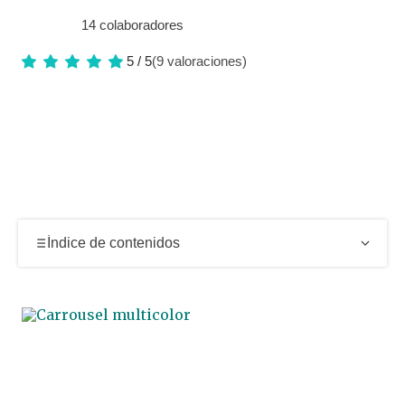
14 colaboradores
5 / 5
(9 valoraciones)
Índice de contenidos
Un gran acuario en Darling Harbour con fauna
marina del Pacífico
Túneles submarinos y experiencia de paseo bajo el
mar