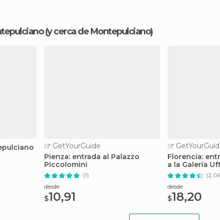
ntepulciano
(y cerca de Montepulciano)
GetYourGuide
GetYourGuid
epulciano
Pienza: entrada al Palazzo
Florencia: en
Piccolomini
a la Galería Uf
(1)
(2.0
desde
desde
10,91
18,20
$
$