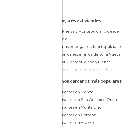
Las mejores actividades
Tour a Pienza y Montepulciano desde
Florencia
Visita a las bodegas de Montepulciano
Tour por los escenarios de Luna Nueva
Tour por Montepulciano y Pienza
Tour por los museos etruscos de la
Toscana
Destinos cercanos más populares
Excursión a Cetona y San Casciano dei
Restaurantes en Pienza
Bagni
Restaurantes en San Quirico d'Orcia
Tour del vino y el queso pecorino
Restaurantes en Montalcino
Clase de cocina italiana con comida
Restaurantes en Cortona
Restaurantes en Arezzo