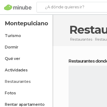
¿A dónde quieres ir?
Montepulciano
Resta
turismo
Restaurantes
Restaur
dormir
qué ver
Restaurantes dond
actividades
restaurantes
fotos
rentar apartamento