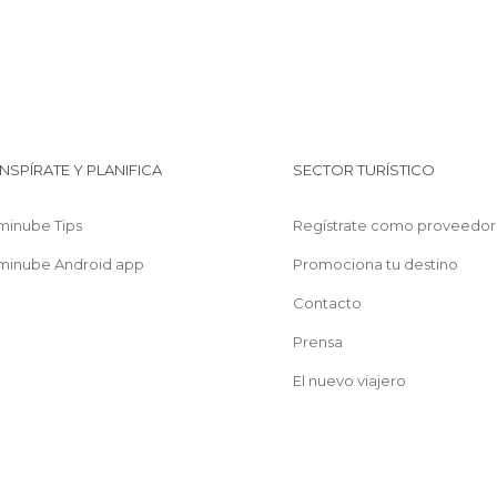
INSPÍRATE Y PLANIFICA
SECTOR TURÍSTICO
minube Tips
Regístrate como proveedor
minube Android app
Promociona tu destino
Contacto
Prensa
El nuevo viajero