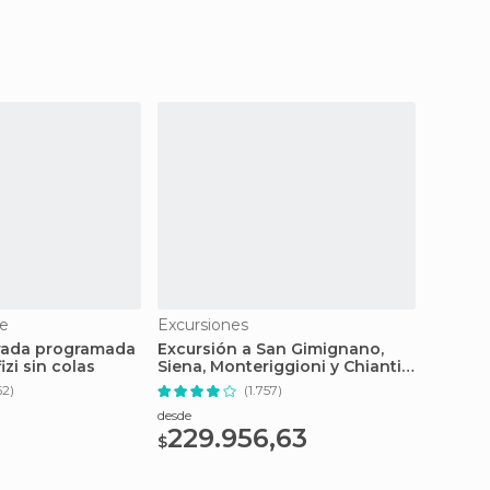
e
Excursiones
GetY
trada programada
Excursión a San Gimignano,
Entrad
fizi sin colas
Siena, Monteriggioni y Chianti
Inclina
desde Florencia
62)
(1.757)
desde
desde
229.956,63
24,
$
$