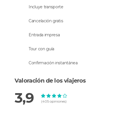
Idioma
Incluye transporte
La actividad se hará con un
guía que habla
Cancelación gratis
español
.
Entrada impresa
Tour con guía
Confirmación instantánea
Valoración de los viajeros
3,9
(405 opiniones)