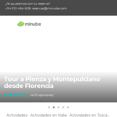
¿Te ayudamos con tu reserva?
+34 910 464 608
reservas@minube.com
Tour a Pienza y Montepulciano
desde Florencia
(405 opiniones)
Actividades
Actividades en Italia
Actividades en Toscana
A