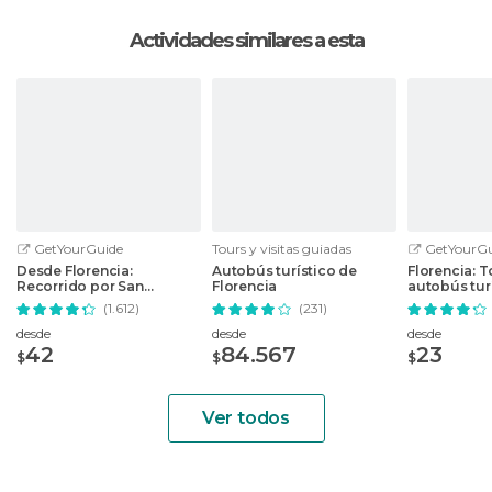
Actividades similares a esta
GetYourGuide
Tours y visitas guiadas
GetYourGu
Desde Florencia:
Autobús turístico de
Florencia: T
Recorrido por San
Florencia
autobús turí
Gimignano, Siena y
de 24, 48 ó 
(1.612)
(231)
Monteriggioni
desde
desde
desde
42
84.567
23
$
$
$
Ver todos