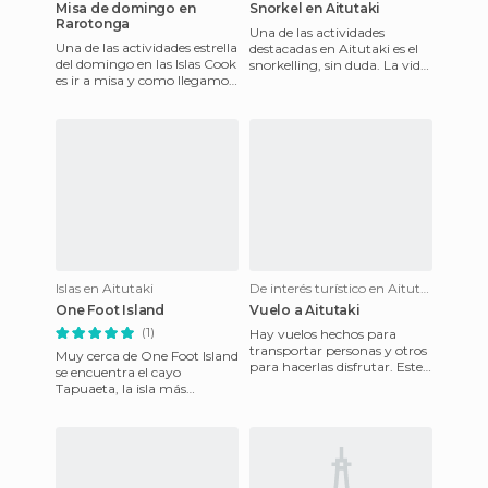
Misa de domingo en
Snorkel en Aitutaki
Rarotonga
Una de las actividades
Una de las actividades estrella
destacadas en Aitutaki es el
del domingo en las Islas Cook
snorkelling, sin duda. La vida
es ir a misa y como llegamos
marina del atolón es
el sábado por la noche, lo
espectacular y con solo me
primero que
Islas en Aitutaki
De interés turístico en Aitutaki
One Foot Island
Vuelo a Aitutaki
(1)
Hay vuelos hechos para
transportar personas y otros
Muy cerca de One Foot Island
para hacerlas disfrutar. Este
se encuentra el cayo
es el caso del vuelo que
Tapuaeta, la isla más
conecta la principal is
pequeña del atolón marino
de Aitutaki. Está situado en
uno