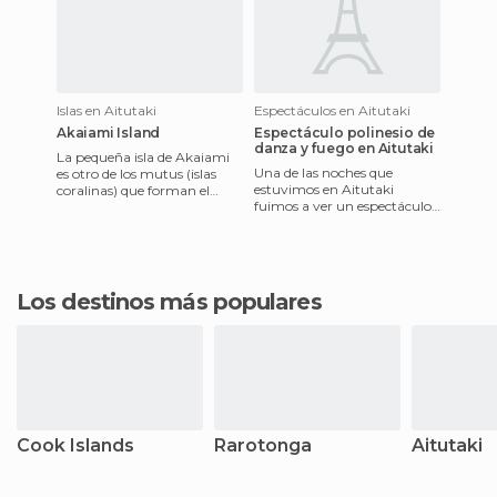
Islas en Aitutaki
Espectáculos en Aitutaki
Akaiami Island
Espectáculo polinesio de
danza y fuego en Aitutaki
La pequeña isla de Akaiami
Una de las noches que
es otro de los mutus (islas
estuvimos en Aitutaki
coralinas) que forman el
fuimos a ver un espectáculo
atolón marino de Aitutaki. Se
de danza y fuego. Estos
encuentra en el lado
espectáculos de más o menos
1 hora
Los destinos más populares
Cook Islands
Rarotonga
Aitutaki