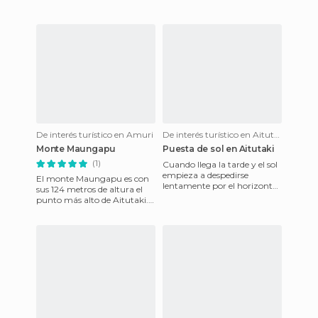
De interés turístico en Amuri
De interés turístico en Aitutaki
Monte Maungapu
Puesta de sol en Aitutaki
(1)
Cuando llega la tarde y el sol
empieza a despedirse
El monte Maungapu es con
lentamente por el horizonte
sus 124 metros de altura el
es momento de sentarse en
punto más alto de Aitutaki.
la playa para disfrutar
Desde su cima se tienen las
mejores vistas panorá