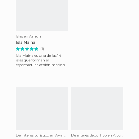
Islas en Amuri
Isla Maina
(1)
Isla Maina es una de las 14
islas que forman el
espectacular atolón marino
de Aitutaki. Está situada en el
extremo suroeste del at
De interés turístico en Avarua
De interés deportivo en Aitutaki