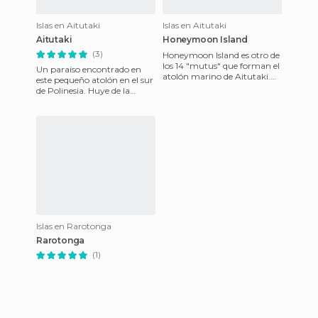
Islas en Aitutaki
Islas en Aitutaki
Aitutaki
Honeymoon Island
(3)
Honeymoon Island es otro de
los 14 "mutus" que forman el
Un paraíso encontrado en
atolón marino de Aitutaki.
este pequeño atolón en el sur
Como su nombre indica, esta
de Polinesia. Huye de la
diminuta y especta
rutina y las aglomeraciones
de otras partes de Pol
Islas en Rarotonga
Rarotonga
(1)