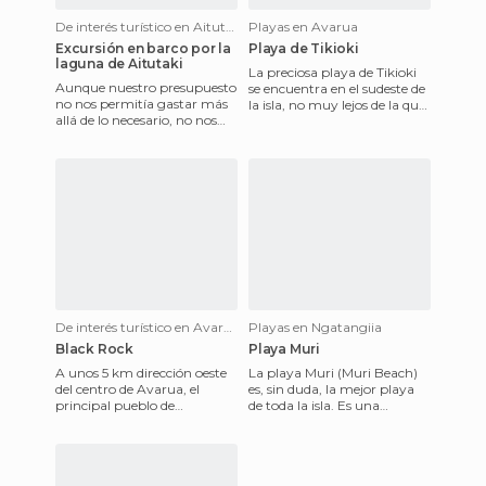
De interés turístico en Aitutaki
Playas en Avarua
Excursión en barco por la
Playa de Tikioki
laguna de Aitutaki
La preciosa playa de Tikioki
Aunque nuestro presupuesto
se encuentra en el sudeste de
no nos permitía gastar más
la isla, no muy lejos de la que
allá de lo necesario, no nos
muchos consideran la playa
podíamos ir de Aitutaki sin
estrella de
hacer un tour en ba
De interés turístico en Avarua
Playas en Ngatangiia
Black Rock
Playa Muri
A unos 5 km dirección oeste
La playa Muri (Muri Beach)
del centro de Avarua, el
es, sin duda, la mejor playa
principal pueblo de
de toda la isla. Es una
Rarotonga, se encuentra la
perfecta combinación de
Black Rock, una gran roca
arena blanca, palmeras y t
negr