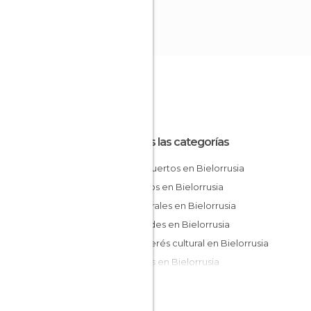
Todas las categorías
Aeropuertos en Bielorrusia
Castillos en Bielorrusia
Catedrales en Bielorrusia
Ciudades en Bielorrusia
De interés cultural en Bielorrusia
Iglesias en Bielorrusia
Monumentos Históricos en Bielorrusia
Museos en Bielorrusia