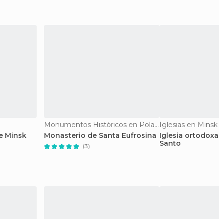
Radziwill en Nesv
Monumentos Históricos en Polack
Iglesias en Minsk
de Minsk
Monasterio de Santa Eufrosina
Iglesia ortodoxa
Santo
(3)