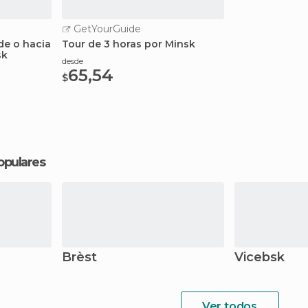
GetYourGuide
de o hacia
Tour de 3 horas por Minsk
sk
desde
65,54
$
opulares
Brèst
Vicebsk
Ver todos