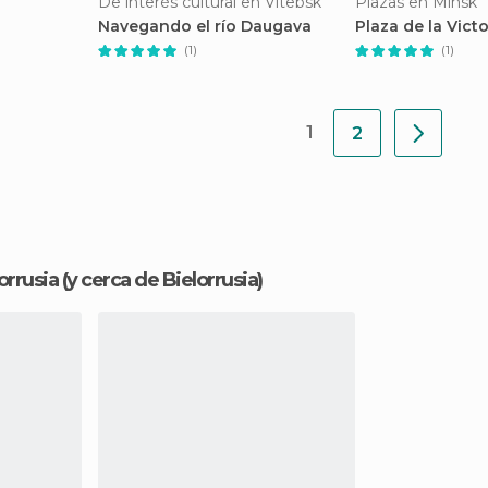
De interés cultural en Vitebsk
Plazas en Minsk
Navegando el río Daugava
Plaza de la Victo
(1)
(1)
1
2
orrusia
(y cerca de Bielorrusia)