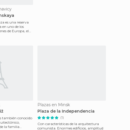
navicy
hskaya
eza es una reserva
a en uno de los
enes de Europa, el
k
Plazas en Minsk
iž
Plaza de la Independencia
(1)
ž es también conocido
uitectónico,
Con características de la arquitectura
de la familia
comunista. Enormes edificios, amplitud