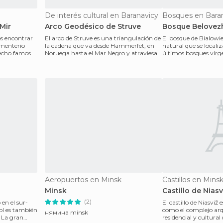
De interés cultural en Baranavicy
Bosques en Bara
 Mir
Arco Geodésico de Struve
Bosque Belovez
os encontrar
El arco de Struve es una triangulación de
El bosque de Bialowi
ementerio
la cadena que va desde Hammerfet, en
natural que se localiz
hecho famosa
Noruega hasta el Mar Negro y atraviesa
últimos bosques vírg
diez países
cual se encuen
Aeropuertos en Minsk
Castillos en Mins
Minsk
Castillo de Niasv
(2)
en el sur-
El castillo de Niasvi
tol es también
como el complejo arq
нямина minsk
. La gran
residencial y cultural 