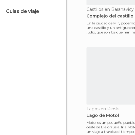
Castillos en Baranavicy
guías de viaje
Complejo del castillo
En la ciudad de Mir, podem
una castillo y un antiguo c
judío, que son los que han 
a esta pequeña
Lagos en Pinsk
Lago de Motol
Motol es un pequeño pueblo 
oeste de Bielorrusia. Ir a Mo
un viaje a través del tiempo