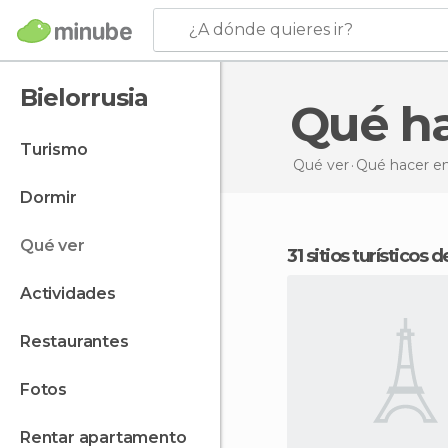
¿A dónde quieres ir?
Bielorrusia
Qué h
turismo
Qué ver
Qué hacer
en
dormir
qué ver
31 sitios turísticos 
actividades
restaurantes
fotos
rentar apartamento