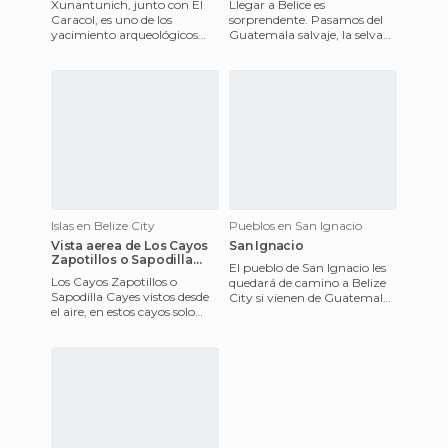
Xunantunich, junto con El
Llegar a Belice es
Caracol, es uno de los
sorprendente. Pasamos del
yacimiento arqueológicos
Guatemala salvaje, la selva
mayas más importantes de
poco domada, unas casitas
Belice. Un sitio pequeño y
con techo de paja por aquí
agra
por
Islas en Belize City
Pueblos en San Ignacio
Vista aerea de Los Cayos
San Ignacio
Zapotillos o Sapodilla
El pueblo de San Ignacio les
Cays
Los Cayos Zapotillos o
quedará de camino a Belize
Sapodilla Cayes vistos desde
City si vienen de Guatemala,
el aire, en estos cayos solo
y más especialmente de
viven los guardas del parque
Flores y Tikal. El pue
marino, aunque en al