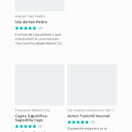
Islas en San Pedro
Isla de San Pedro
(2)
Fuimos de casualidad y que
maravilla!!! A una hora en
Taxi-lancha desde Belize City
( lugar nada recomendable
por su inseguridad )
Playas en Belize City
De interés turístico en San Ignacio
Cayos Zapotillos-
Actun Tunichil mucnal
Sapodilla Cays
(3)
(1)
Excelente experiencia al