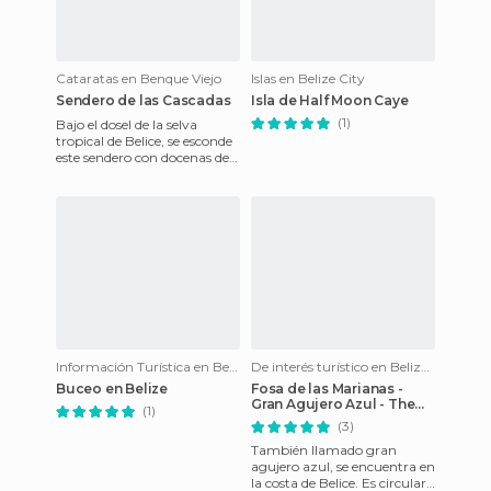
Cataratas en Benque Viejo
Islas en Belize City
Sendero de las Cascadas
Isla de Half Moon Caye
(1)
Bajo el dosel de la selva
tropical de Belice, se esconde
este sendero con docenas de
pequeñas cáscadas. Colibrís
liban en las flor
Información Turística en Belize City
De interés turístico en Belize City
Buceo en Belize
Fosa de las Marianas -
Gran Agujero Azul - The
(1)
Great Blue Hole
(3)
También llamado gran
agujero azul, se encuentra en
la costa de Belice. Es circular