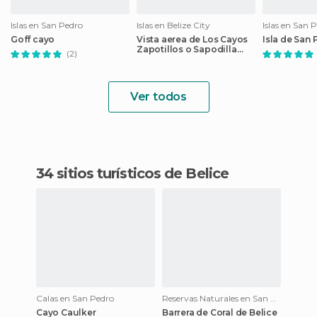
Islas en San Pedro
Islas en Belize City
Islas en San 
Goff cayo
Vista aerea de Los Cayos
Isla de San
Zapotillos o Sapodilla
(2)
Cays
Ver todos
34 sitios turísticos de Belice
Calas en San Pedro
Reservas Naturales en San Pedro
Cayo Caulker
Barrera de Coral de Belice