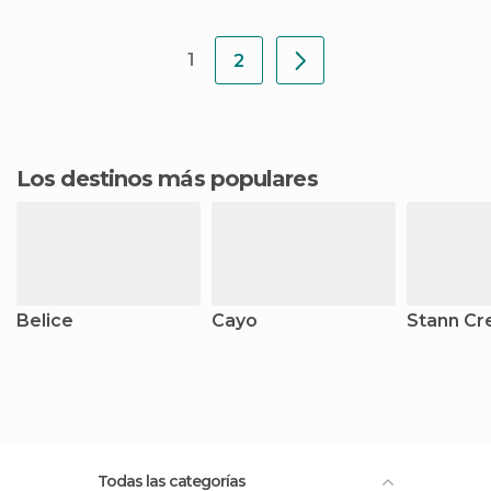
y con más de 300 metros de
ancho y 123 de profu
1
2
Los destinos más populares
Belice
Cayo
Stann Cr
Todas las categorías