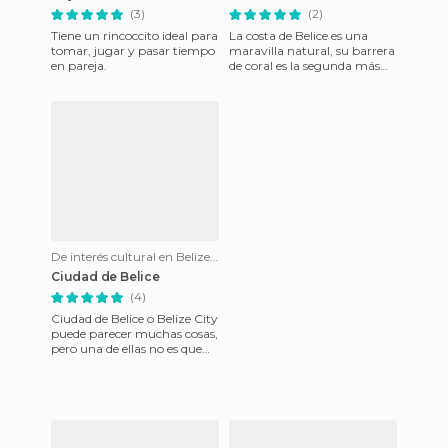
(3)
(2)
Tiene un rincoccito ideal para
La costa de Belice es una
tomar, jugar y pasar tiempo
maravilla natural, su barrera
en pareja.
de coral es la segunda más
grande del mundo después
de la Great Barrier Re
De interés cultural en Belize City
Ciudad de Belice
(4)
Ciudad de Belice o Belize City
puede parecer muchas cosas,
pero una de ellas no es que
allí vivan unas 80.000
personas según las ú