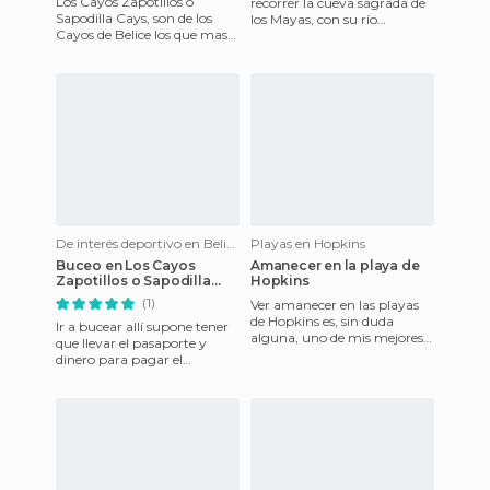
Los Cayos Zapotillos o
recorrer la cueva sagrada de
Sapodilla Cays, son de los
los Mayas, con su río
Cayos de Belice los que mas
subterráneo, estalactitas y
al sur se encuentran, desde el
murciélagos.
Hotel Playa en Puerto
De interés deportivo en Belize City
Playas en Hopkins
Buceo en Los Cayos
Amanecer en la playa de
Zapotillos o Sapodilla
Hopkins
Cays
(1)
Ver amanecer en las playas
de Hopkins es, sin duda
Ir a bucear allí supone tener
alguna, uno de mis mejores
que llevar el pasaporte y
recuerdos de Belice. La suave
dinero para pagar el
brisa, las luces dulce
impuesto de Parque Marino.
Merece la pena pagarlos y