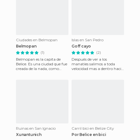
Ciudades en Belmopan
Islas en San Pedro
Belmopan
Goff cayo
(1)
(2)
Belmopan es la capita de
Después de ver a los
Belice. Es una ciudad que fue
manatíes salimos a toda
creada de la nada, como
velocidad mas a dentro hacia
Brasilia en Brasil, para ser la
un cayito llamado Goff que
capital administrat
es una islita de arena con un
Ruinas en San Ignacio
Carril bici en Belize City
Xunantunich
Por Belice en bici