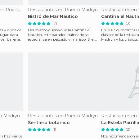
Interés Gastronómico en Puerto Madryn
Restaurantes en Puerto Madryn
Restaurantes en
Bistró de Mar Náutico
Cantina el Náuti
(7)
(3)
es y dulce de
Del mismo dueño que la Cantina el
En 2013 cumplió 50 a
 lugar para
Náutico, este parador-balneario se
clásicos de la restaur
a ver ballenas
especializa en pescado y marisco. Si el
Madryn y los clásicos 
menú de la Cantina el
Tienen una ca
to Madryn
Restaurantes en Puerto Madryn
Restaurantes en
Sentiero botanico
La Estela Parrill
(1)
(2)
yn hay varios
Nos recomendaron el 