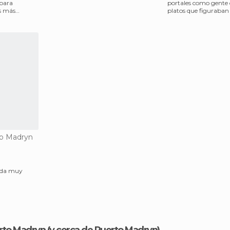
 para
portales como gente 
os más
platos que figuraban
como bondiola o ent
to Madryn
ida muy