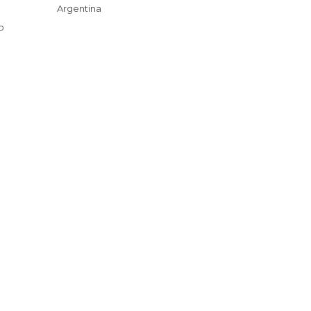
Argentina
s
o