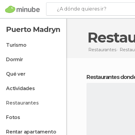
¿A dónde quieres ir?
Puerto Madryn
Resta
turismo
Restaurantes
Restau
dormir
qué ver
Restaurantes dond
actividades
restaurantes
fotos
rentar apartamento