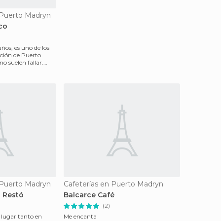
 Puerto Madryn
co
ños, es uno de los
ación de Puerto
no suelen fallar.
 Puerto Madryn
Cafeterías en Puerto Madryn
a Restó
Balcarce Café
(2)
lugar tanto en
Me encanta