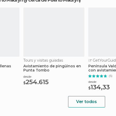
rto Madryn
(y cerca de Puerto Madryn)
Tours y visitas guiadas
GetYourGuid
llenas
Avistamiento de pingüinos en
Península Val
Punta Tombo
con avistamie
(5)
desde
254.615
desde
$
134,33
$
Ver todos