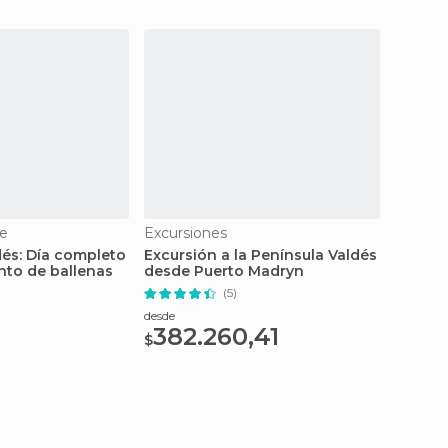
e
Excursiones
GetY
dés: Día completo
Excursión a la Península Valdés
Tour a
nto de ballenas
desde Puerto Madryn
Unión 
pingüi
(5)
desde
desde
382.260,41
147
$
$