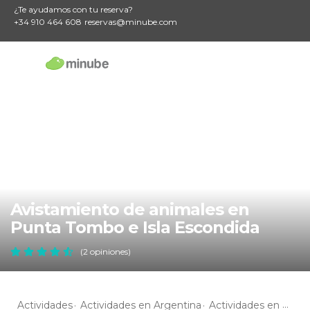
¿Te ayudamos con tu reserva?
+34 910 464 608
reservas@minube.com
Avistamiento de animales en
Punta Tombo e Isla Escondida
(2 opiniones)
Actividades
Actividades en Argentina
Actividades en Chubut