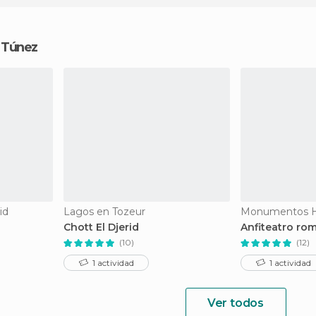
n Túnez
id
Lagos en Tozeur
Chott El Djerid
Anfiteatro ro
(10)
(12)
1 actividad
1 actividad
Ver todos