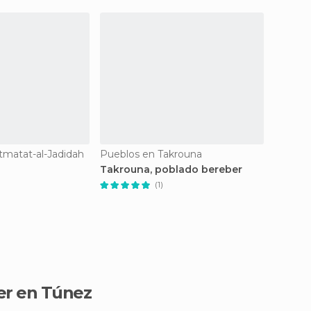
matat-al-Jadidah
Pueblos en Takrouna
Pueblo
Takrouna, poblado bereber
Toujan
(1)
er en Túnez