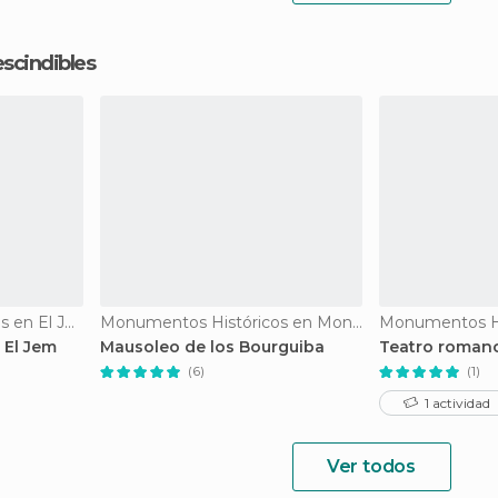
cindibles
Monumentos Históricos en El Jem
Monumentos Históricos en Monastir
Monumentos Hi
 El Jem
Mausoleo de los Bourguiba
Teatro roman
(6)
(1)
1 actividad
Ver todos