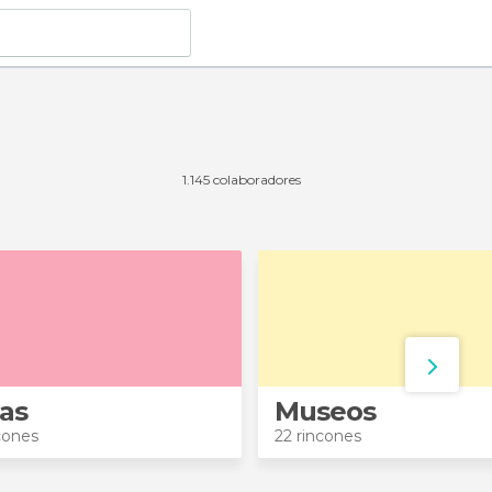
1.145 colaboradores
as
Museos
cones
22 rincones