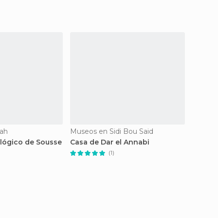
ah
Museos en Sidi Bou Said
Museos
lógico de Sousse
Casa de Dar el Annabi
Centre
Médite
(1)
Música
medite