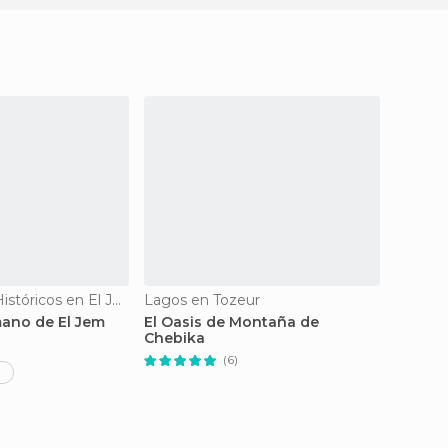
Monumentos Históricos en El Jem
Lagos en Tozeur
Zonas 
mano de El Jem
El Oasis de Montaña de
Medina
Chebika
(6)
1 