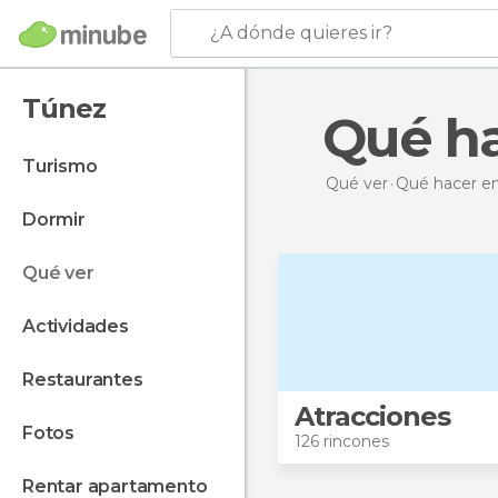
¿A dónde quieres ir?
Túnez
Qué h
turismo
Qué ver
Qué hacer
e
dormir
qué ver
actividades
restaurantes
Atracciones
fotos
126 rincones
rentar apartamento