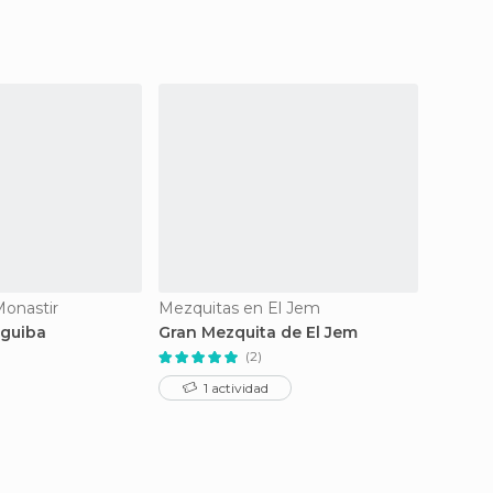
onastir
Mezquitas en El Jem
Mezqui
rguiba
Gran Mezquita de El Jem
Mezqui
Dey
(2)
1 actividad