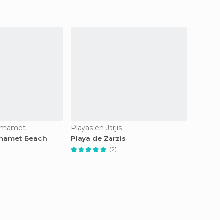
mmamet
Playas en Jarjis
Playas
mamet Beach
Playa de Zarzis
Playa 
(2)