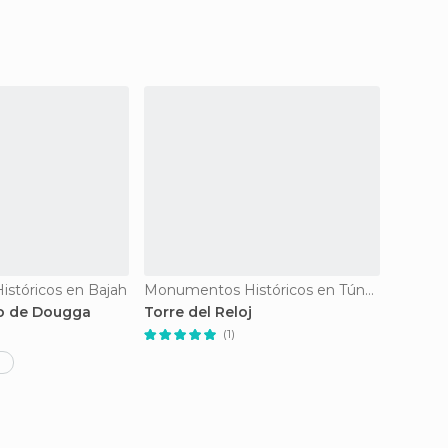
stóricos en Bajah
Monumentos Históricos en Túnez
o de Dougga
Torre del Reloj
Ksar 
(1)