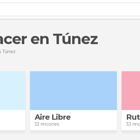
acer en Túnez
n Túnez
Aire Libre
Rut
53 rincones
33 rin