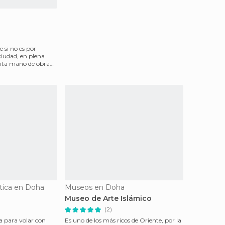
 si no es por
 ciudad, en plena
sita mano de obra
stica en Doha
Museos en Doha
Museo de Arte Islámico
(2)
a para volar con
Es uno de los más ricos de Oriente, por la