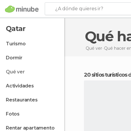
¿A dónde quieres ir?
Qatar
Qué h
turismo
Qué ver
Qué hacer
en
dormir
qué ver
20 sitios turísticos
actividades
restaurantes
fotos
rentar apartamento