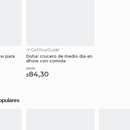
GetYourGuide
ow para
Doha: crucero de medio día en
dhow con comida
desde
84,30
$
opulares