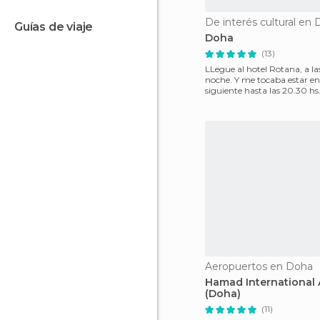
De interés cultural en
guías de viaje
Doha
(13)
LLegue al hotel Rotana, a las
noche. Y me tocaba estar en
siguiente hasta las 20.30 hs
me averigûe
Aeropuertos en Doha
Hamad International 
(Doha)
(11)