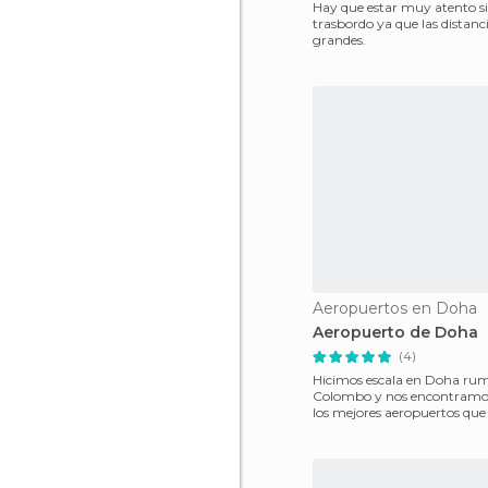
Hay que estar muy atento si
trasbordo ya que las distanc
grandes.
Aeropuertos en Doha
Aeropuerto de Doha
(4)
Hicimos escala en Doha ru
Colombo y nos encontramo
los mejores aeropuertos que
Muy bien señalizado,