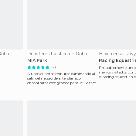
 Doha
De interés turístico en Doha
Hípica en ar-Ray
e
MIA Park
Racing Equestri
(2)
Probablemente uno d
menos visitados por t
A unos cuantos minutos caminando al
el racing equestrian 
salir del museo de arte islámico
cerca del Villa
encontrarás este grande parque. Se trata
del MIA park. Dis