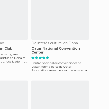
yan
De interés cultural en Doha
an Club
Qatar National Convention
Center
e los lugares
(1)
uristas en Doha es
club, localizado muy
Centro nacional de convenciones de
Qatar, forma parte de Qatar
Foundation. se encuentra ubicado cerca
de la zona de universidades.