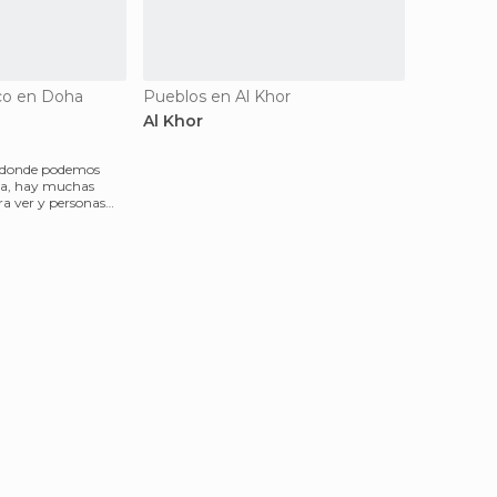
ico en Doha
Pueblos en Al Khor
Al Khor
r donde podemos
ra, hay muchas
ra ver y personas