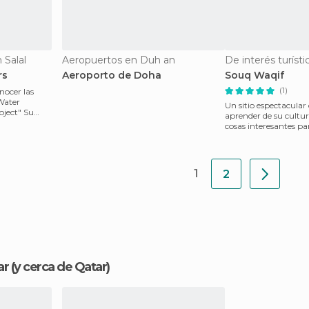
 Salal
Aeropuertos en Duh an
De interés turíst
rs
Aeroporto de Doha
Souq Waqif
(1)
nocer las
Water
Un sitio espectacula
oject" Su
aprender de su cultu
cosas interesantes pa
increíbles por conoc
1
2
ar
(y cerca de Qatar)