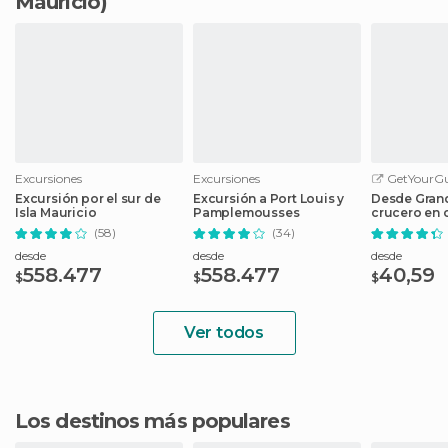
Mauricio)
Excursiones
Excursiones
GetYourGu
Excursión por el sur de
Excursión a Port Louis y
Desde Grand
Isla Mauricio
Pamplemousses
crucero en 
isla Gabriel
(58)
(34)
desde
desde
desde
558.477
558.477
40,59
$
$
$
Ver todos
Los destinos más populares