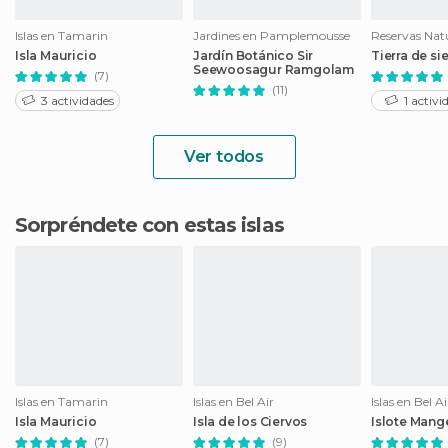
Islas en Tamarin
Jardines en Pamplemousse
Isla Mauricio
Jardín Botánico Sir
Tierra de si
Seewoosagur Ramgolam
(7)
(11)
3 actividades
1 activi
Ver todos
Sorpréndete con estas islas
Islas en Tamarin
Islas en Bel Air
Islas en Bel Ai
Isla Mauricio
Isla de los Ciervos
Islote Mang
(7)
(9)