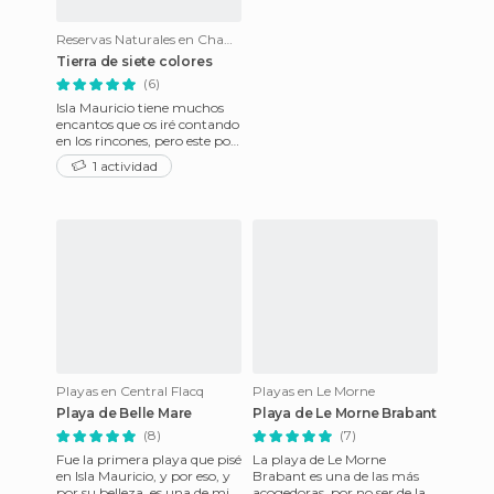
Reservas Naturales en Chamarel
Tierra de siete colores
(6)
Isla Mauricio tiene muchos
encantos que os iré contando
en los rincones, pero este por
ser el primero va un poquito
1 actividad
más extenso.
Playas en Central Flacq
Playas en Le Morne
Playa de Belle Mare
Playa de Le Morne Brabant
(8)
(7)
Fue la primera playa que pisé
La playa de Le Morne
en Isla Mauricio, y por eso, y
Brabant es una de las más
por su belleza, es una de mis
acogedoras, por no ser de las