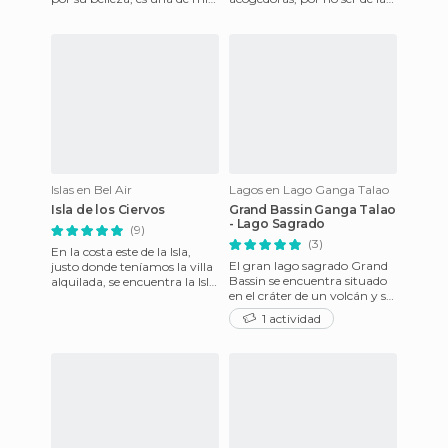
favoritas. Al principio me
más grandes, de la Isla. Antes
resultó un
que nada veamos su en
Islas en Bel Air
Lagos en Lago Ganga Talao
Isla de los Ciervos
Grand Bassin Ganga Talao
- Lago Sagrado
(9)
(3)
En la costa este de la Isla,
El gran lago sagrado Grand
justo donde teníamos la villa
Bassin se encuentra situado
alquilada, se encuentra la Isla
en el cráter de un volcán y se
de los Ciervos, una especie de
trata de un lugar muy
espejism
1 actividad
venerado por los hindu