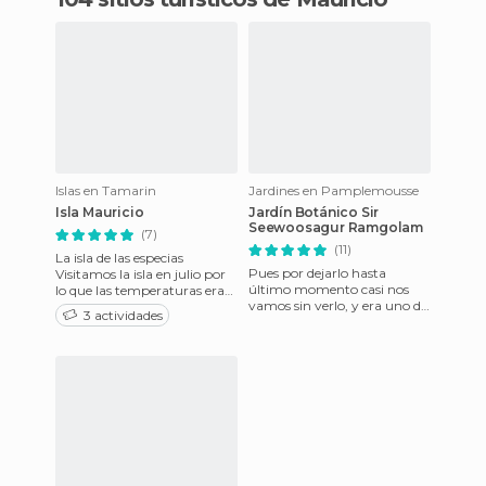
Islas en Tamarin
Jardines en Pamplemousse
Isla Mauricio
Jardín Botánico Sir
Seewoosagur Ramgolam
(7)
(11)
La isla de las especias
Pues por dejarlo hasta
Visitamos la isla en julio por
último momento casi nos
lo que las temperaturas eran
vamos sin verlo, y era uno de
suaves, se agradecía una
3 actividades
los puntos más importantes,
chaqueta por la no
para mí, del viaje, ya qu