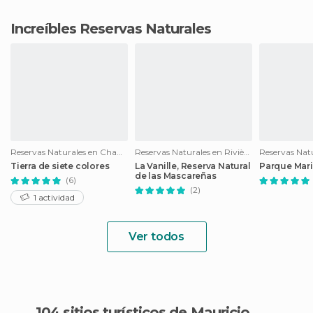
Increíbles Reservas Naturales
Reservas Naturales en Chamarel
Reservas Naturales en Rivière des Anguilles
Tierra de siete colores
La Vanille, Reserva Natural
Parque Mari
de las Mascareñas
(6)
(2)
1 actividad
Ver todos
104 sitios turísticos de Mauricio