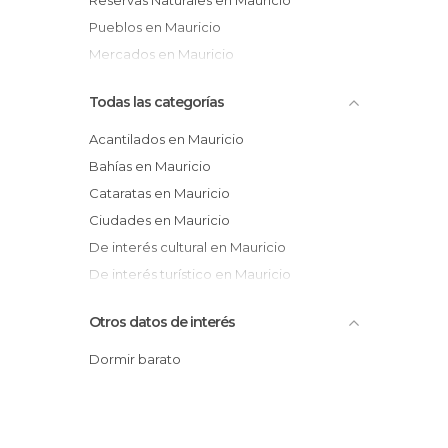
Reservas Naturales en Mauricio
Pueblos en Mauricio
Mercados en Mauricio
Todas las categorías
Acantilados en Mauricio
Bahías en Mauricio
Cataratas en Mauricio
Ciudades en Mauricio
De interés cultural en Mauricio
De interés turístico en Mauricio
Iglesias en Mauricio
Otros datos de interés
Islas en Mauricio
Jardines en Mauricio
Dormir barato
Mercados en Mauricio
Miradores en Mauricio
Monumentos Históricos en Mauricio