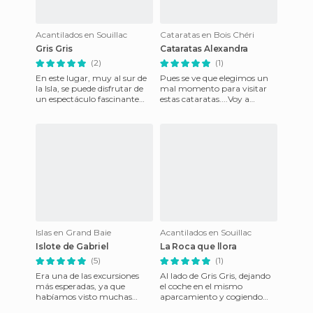
Acantilados en Souillac
Cataratas en Bois Chéri
Gris Gris
Cataratas Alexandra
(2)
(1)
En este lugar, muy al sur de
Pues se ve que elegimos un
la Isla, se puede disfrutar de
mal momento para visitar
un espectáculo fascinante
estas cataratas....Voy a
cuando las olas rompen
contar el porqué. Para llegar
contra los acantilado
a ellas hay que desviar
Islas en Grand Baie
Acantilados en Souillac
Islote de Gabriel
La Roca que llora
(5)
(1)
Era una de las excursiones
Al lado de Gris Gris, dejando
más esperadas, ya que
el coche en el mismo
habíamos visto muchas
aparcamiento y cogiendo
fotos donde la naturaleza
una pequeña vereda a la