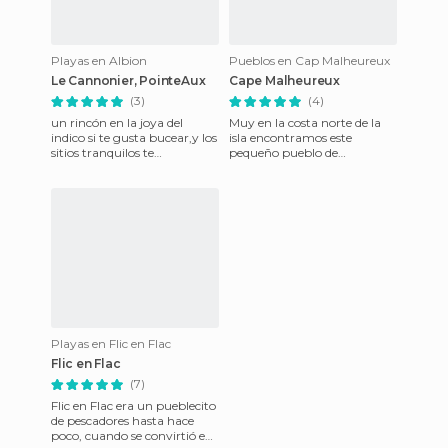
Playas en Albion
Pueblos en Cap Malheureux
Le Cannonier, PointeAux
Cape Malheureux
(3)
(4)
un rincón en la joya del
Muy en la costa norte de la
indico si te gusta bucear,y los
isla encontramos este
sitios tranquilos te
pequeño pueblo de
recomiendo el hotel le
pescadores. Bueno, pequeño
cannonier buena comida
si consideramos su tamaño
buena
original,
Playas en Flic en Flac
Flic en Flac
(7)
Flic en Flac era un pueblecito
de pescadores hasta hace
poco, cuando se convirtió en