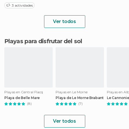
3 actividades
Ver todos
Playas para disfrutar del sol
Playas en Central Flacq
Playas en Le Morne
Playas en Al
Playa de Belle Mare
Playa de Le Morne Brabant
Le Cannonie
(8)
(7)
Ver todos