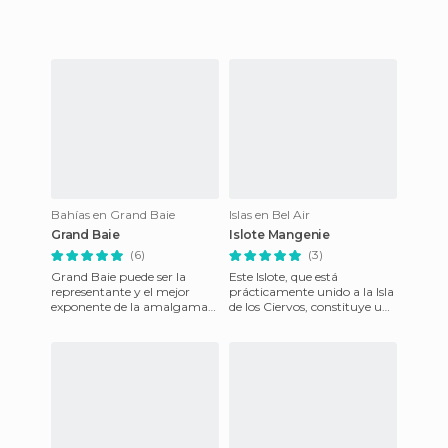
el segundo punto turístico
importante de Isla
Bahías en Grand Baie
Islas en Bel Air
Grand Baie
Islote Mangenie
(6)
(3)
Grand Baie puede ser la
Este Islote, que está
representante y el mejor
prácticamente unido a la Isla
exponente de la amalgama
de los Ciervos, constituye un
cultural y racial de Isla
enigma para mí. Os explico:
Mauricio. Nosotros tuvimos l
llegar a el es fácil