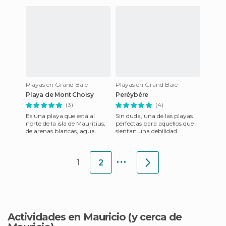
parecía ser dueña del lugar. Y
izquierda, entramos en un
es
sende
Playas en Grand Baie
Playas en Grand Baie
Playa de Mont Choisy
Peréybére
(3)
(4)
Es una playa que está al
Sin duda, una de las playas
norte de la isla de Mauritius,
perfectas para aquellos que
de arenas blancas, agua
sientan una debilidad
caliente, pública con puestos
especial por los atardeceres...
de comida y vestuari
Esta zona de la isl
...
1
2
Actividades en Mauricio
(y cerca de