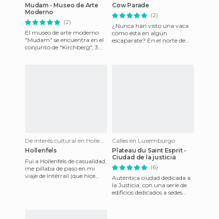
Mudam - Museo de Arte
Cow Parade
Moderno
(2)
(2)
¿Nunca han visto una vaca
El museo de arte moderno
como esta en algún
"Mudam" se encuentra en el
escaparate? En el norte de
conjunto de "Kirchberg", 3
Europa son más que
Park Dräi Eechelen L-1499
famosas, están por todas
Luxemburgo. Es el primer
partes: aeropu
De interés cultural en Hollenfels
Calles en Luxemburgo
Hollenfels
Plateau du Saint Esprit -
Ciudad de la justicia
Fui a Hollenfels de casualidad,
(6)
me pillaba de paso en mi
viaje de Interrail (que hice
Auténtica ciudad dedicada a
hace 2 veranos). Pasábamos
la Justicia, con una serie de
por Luxemburgo, y
edificios dedicados a sedes
judiciales y tribunales del
país. Es un luga