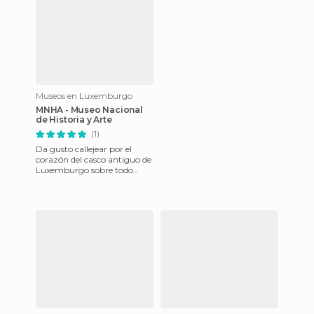
Museos en Luxemburgo
MNHA - Museo Nacional
de Historia y Arte
(1)
Da gusto callejear por el
corazón del casco antiguo de
Luxemburgo sobre todo
cuando te encuentras con
joyas como el Museo
Nacional