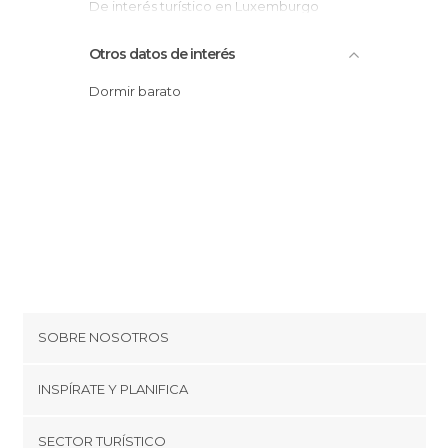
De interés turístico en Luxemburgo
Fiestas en Luxemburgo
Otros datos de interés
Iglesias en Luxemburgo
Museos en Luxemburgo
Dormir barato
Plazas en Luxemburgo
Pueblos en Luxemburgo
Tiendas en Luxemburgo
SOBRE NOSOTROS
Cookies
INSPÍRATE Y PLANIFICA
Política de privacidad
minube Tips
SECTOR TURÍSTICO