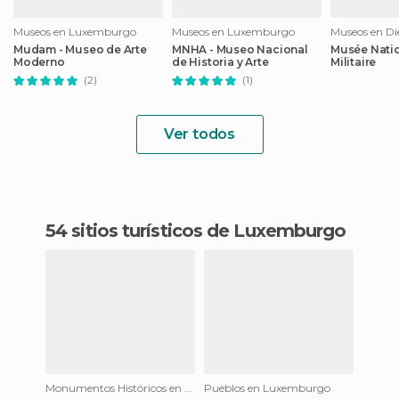
Museos en Luxemburgo
Museos en Luxemburgo
Museos en Di
Mudam - Museo de Arte
MNHA - Museo Nacional
Musée Natio
Moderno
de Historia y Arte
Militaire
(2)
(1)
Ver todos
54 sitios turísticos de Luxemburgo
Monumentos Históricos en Luxemburgo
Pueblos en Luxemburgo