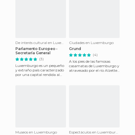
De interés cultural en Luxemburgo
Ciudades en Luxemburgo
Parlamento Europeo -
Grund
Secretaría General
(4)
(3)
A los pies de las famosas
Luxemburgo es un pequeño
casamatas de Luxemburgo y
y extraño país caracterizado
atravesado por el río Alzette,
por una capital rendida al
este barrio en la capital del
lujo la ostentación lo
país es un lugar
moderno y en ocasiones lo
Museos en Luxemburgo
Espectáculos en Luxemburgo