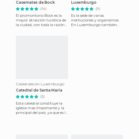
Casemates de Bock
Luxemburgo
(14)
(9)
El promontorio Bock es la
Es la sede de varias
mayor atracción turística de
instituciones y organismos.
la ciudad, con toda la razón
En Luxemburgo también
porque el lugar es
hay muchos castillos
impresionante!. Los mejores
medievales. Durante el mes
de octubre
Catedrales en Luxemburgo
Catedral de Santa María
(5)
Esta catedral constituye la
iglesia mas importante y la
principal del país, ya que es la
catedral de la Arquidiócesis de
Luxemburg