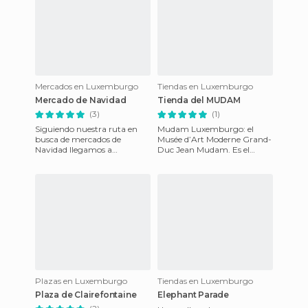
Mercados en Luxemburgo
Tiendas en Luxemburgo
Mercado de Navidad
Tienda del MUDAM
(3)
(1)
Siguiendo nuestra ruta en
Mudam Luxemburgo: el
busca de mercados de
Musée d’Art Moderne Grand-
Navidad llegamos a
Duc Jean Mudam. Es el
Luxemburgo. La conclusión
museo de arte
a la que llegamos es que no
contemporáneo de
están mal
Luxemburgo, que intenta
tener
Plazas en Luxemburgo
Tiendas en Luxemburgo
Plaza de Clairefontaine
Elephant Parade