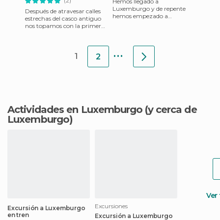
(2)
Hemos llegado a
Luxemburgo y de repente
Después de atravesar calles
hemos empezado a
estrechas del casco antiguo
encontrarnos por la mayoría
nos topamos con la primera
de sus calles y monumentos
de las numerosas plazas con
con divertidas esc
las que cuenta la c
...
1
2
Actividades en Luxemburgo
(y cerca de
Luxemburgo)
Ver
Excursiones
Excursión a Luxemburgo
en tren
Excursión a Luxemburgo