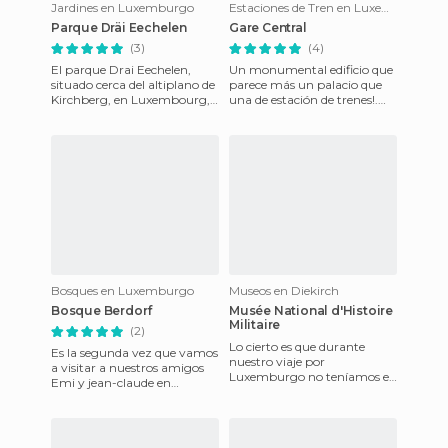
Jardines en Luxemburgo
Estaciones de Tren en Luxemburgo
Parque Dräi Eechelen
Gare Central
(3)
(4)
El parque Drai Eechelen,
Un monumental edificio que
situado cerca del altiplano de
parece más un palacio que
Kirchberg, en Luxembourg,
una de estación de trenes!.
se encuentra cerca del museo
Preciosa fachada con torre-
MUDAM. El jardín h
reloj. Construida a
Bosques en Luxemburgo
Museos en Diekirch
Bosque Berdorf
Musée National d'Histoire
Militaire
(2)
Lo cierto es que durante
Es la segunda vez que vamos
nuestro viaje por
a visitar a nuestros amigos
Luxemburgo no teníamos en
Emi y jean-claude en
mente visitar este museo de
Luxemburgo, y siempre
Diekirch. Pero cosas que
tienen alguna sorpresa
pasan, n
preparad