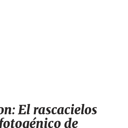
on: El rascacielos
fotogénico de