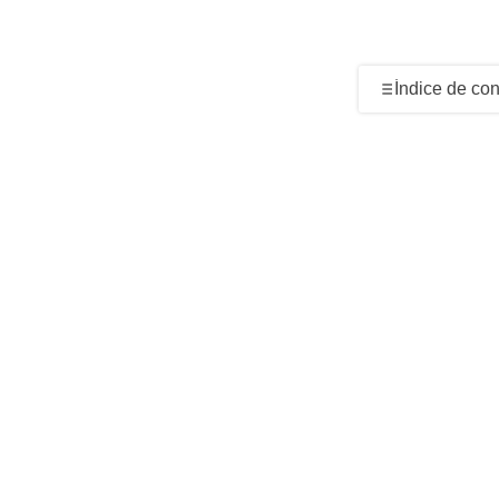
Índice de co
Historia del 
Arquitectura 
Ubicación de
Icono cinema
Visita impres
Emoción, bel