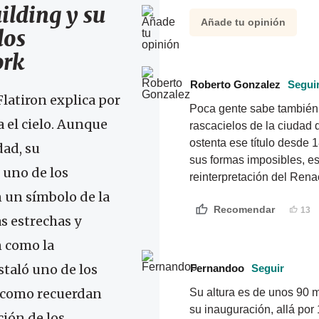
ilding y su
Añade tu opinión
los
ork
Roberto Gonzalez
Segui
Flatiron explica por
Poca gente sabe también, 
 el cielo. Aunque
rascacielos de la ciudad 
ostenta ese título desde 1
dad, su
sus formas imposibles, es
 uno de los
reinterpretación del Rena
 un símbolo de la
Recomendar
13
s estrechas y
n como la
staló uno de los
Fernandoo
Seguir
, como recuerdan
Su altura es de unos 90 m
su inauguración, allá por
ción de los