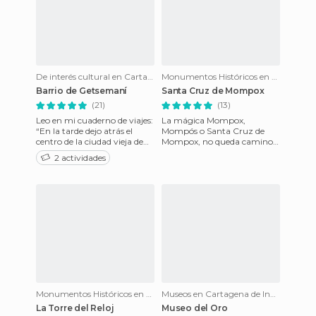
De interés cultural en Cartagena de Indias
Monumentos Históricos en Mompós
Barrio de Getsemaní
Santa Cruz de Mompox
(21)
(13)
Leo en mi cuaderno de viajes:
La mágica Mompox,
“En la tarde dejo atrás el
Mompós o Santa Cruz de
centro de la ciudad vieja de
Mompox, no queda camino a
Cartagena, atravieso la
ninguna parte; hay que ir
2 actividades
Puerta del Reloj y m
hasta ella y regresar de ella a
travé
Monumentos Históricos en Cartagena de Indias
Museos en Cartagena de Indias
La Torre del Reloj
Museo del Oro