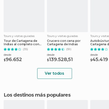
Tours y visitas guiadas
Tours y visitas guiadas
Tours y visit
Tour de Cartagena de
Crucero con cena por
Autobús tur
Indias al completo con
Cartagena de Indias
Cartagena d
entradas
(35)
(59)
desde
desde
desde
96.652
139.528,51
45.419
$
$
$
Ver todos
Los destinos más populares