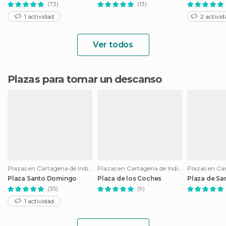
(73)
(13)
1 actividad
2 activid
Ver todos
Plazas para tomar un descanso
Plazas en Cartagena de Indias
Plazas en Cartagena de Indias
Plaza Santo Domingo
Plaza de los Coches
Plaza de Sa
(35)
(9)
1 actividad