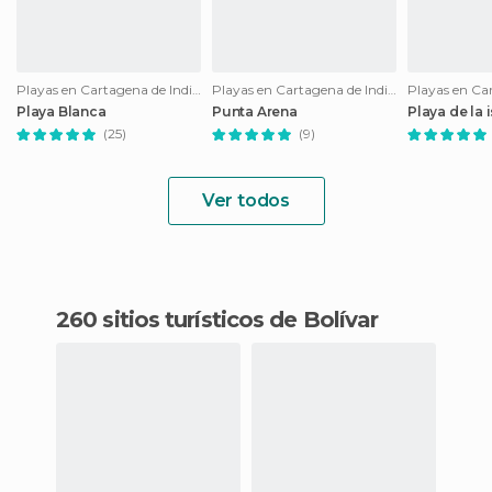
Playas en Cartagena de Indias
Playas en Cartagena de Indias
Playa Blanca
Punta Arena
Playa de la 
(25)
(9)
Ver todos
260 sitios turísticos de Bolívar