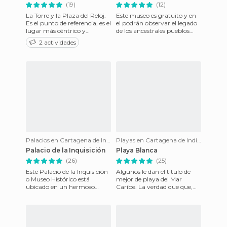
(19)
(12)
La Torre y la Plaza del Reloj.
Este museo es gratuito y en
Es el punto de referencia, es el
el podrán observar el legado
lugar más céntrico y
de los ancestrales pueblos
emblemático Es la puerta de
indigenas de Colombia.
2 actividades
entrada a la
Encontraran una gran c
Palacios en Cartagena de Indias
Playas en Cartagena de Indias
Palacio de la Inquisición
Playa Blanca
(26)
(25)
Este Palacio de la Inquisición
Algunos le dan el título de
o Museo Histórico está
mejor de playa del Mar
ubicado en un hermoso
Caribe. La verdad que que,
recinto de estilo barroco que
con su arena blanca y sus
se empezó a construir en
aguas cristalinas, no está