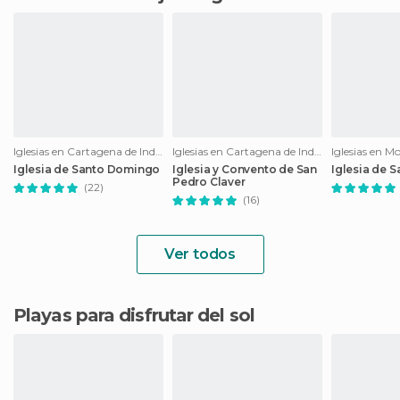
Iglesias en Cartagena de Indias
Iglesias en Cartagena de Indias
Iglesias en 
Iglesia de Santo Domingo
Iglesia y Convento de San
Iglesia de S
Pedro Claver
(22)
(16)
Ver todos
Playas para disfrutar del sol