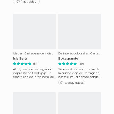
1 actividad
ataques piratas que sufría. Su
constr
Islas en Cartagena de Indias
De interés cultural en Cartagena de Indias
Isla Barú
Bocagrande
(57)
(69)
Al ingresar debes pagar un
Si dejas atrás las murallas de
impuesto de Cop15 p/p. La
la ciudad vieja de Cartagena,
espera es algo larga pero, de
pasas el muelle desde donde
entiende ya que las distintas
parten los barcos hacia Playa
6 actividades
lanchas esperan l
Blanca, y t