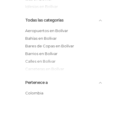
Iglesias en Bolívar
Todas las categorías
Aeropuertos en Bolívar
Bahías en Bolívar
Bares de Copas en Bolívar
Barrios en Bolívar
Calles en Bolívar
Carreteras en Bolívar
Castillos en Bolívar
Pertenece a
Catedrales en Bolívar
Centros Comerciales en Bolívar
Colombia
De interés cultural en Bolívar
De interés turístico en Bolívar
Discotecas en Bolívar
Estatuas en Bolívar