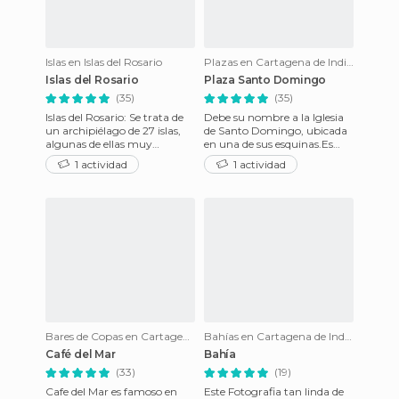
Islas en Islas del Rosario
Plazas en Cartagena de Indias
Islas del Rosario
Plaza Santo Domingo
(35)
(35)
Islas del Rosario: Se trata de
Debe su nombre a la Iglesia
un archipiélago de 27 islas,
de Santo Domingo, ubicada
algunas de ellas muy
en una de sus esquinas.Es
pequeñas, más bien son
una de las plazas con mayor
1 actividad
1 actividad
islotes. Se trata de un
cantidad de turistas,
Bares de Copas en Cartagena de Indias
Bahías en Cartagena de Indias
Café del Mar
Bahía
(33)
(19)
Cafe del Mar es famoso en
Este Fotografia tan linda de