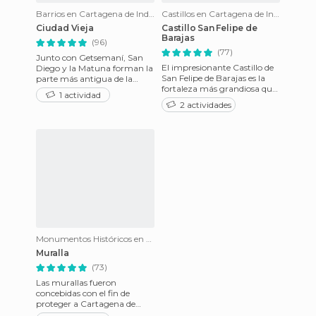
Barrios en Cartagena de Indias
Castillos en Cartagena de Indias
Ciudad Vieja
Castillo San Felipe de
Barajas
(96)
(77)
Junto con Getsemaní, San
El impresionante Castillo de
Diego y la Matuna forman la
San Felipe de Barajas es la
parte más antigua de la
fortaleza más grandiosa que
ciudad. El Centro y San
1 actividad
los españoles construyeron
Diego, se encuentran
2 actividades
en América. El ori
amuralla
Monumentos Históricos en Cartagena de Indias
Muralla
(73)
Las murallas fueron
concebidas con el fin de
proteger a Cartagena de
Indias de los continuos