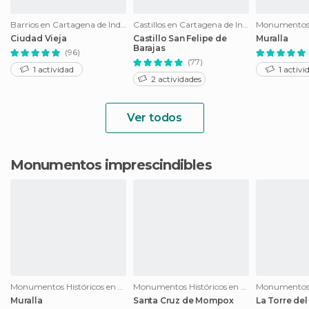
Barrios en Cartagena de Indias
Castillos en Cartagena de Indias
Ciudad Vieja
Castillo San Felipe de
Muralla
Barajas
(96)
(77)
1 actividad
1 activi
2 actividades
Ver todos
Monumentos imprescindibles
Monumentos Históricos en Cartagena de Indias
Monumentos Históricos en Mompós
Muralla
Santa Cruz de Mompox
La Torre del