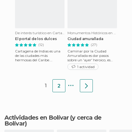
De interés turístico en Cartagena de Indias
Monumentos Históricos en Cartagena de Indias
El portal de los dulces
Ciudad amurallada
(12)
(27)
Cartagena de Indias es una
Caminar por la Ciudad
de las ciudades más
Amurallada es dar pasos
hermosas del Caribe.
sobre un 'ayer' heroico, es
Enamora desde el primer día
sentir, ver, oler y saborear a
1 actividad
que la pisas y no deja
Colombia, su gente, sus c
indiferente
...
1
2
Actividades en Bolívar
(y cerca de
Bolívar)