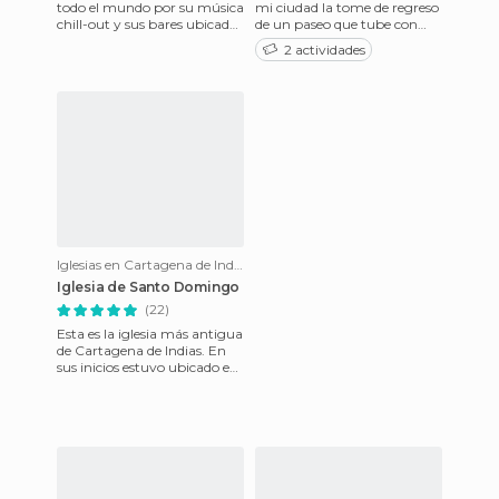
todo el mundo por su música
mi ciudad la tome de regreso
chill-out y sus bares ubicados
de un paseo que tube con
en Ibiza y Cartagena de
algunos amigos es playa
2 actividades
Indias. En Cartage
blanca a una medias hor
Iglesias en Cartagena de Indias
Iglesia de Santo Domingo
(22)
Esta es la iglesia más antigua
de Cartagena de Indias. En
sus inicios estuvo ubicado en
la actual Plaza de los Coches,
pero a caus