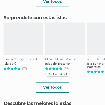
Ver todos
Sorpréndete con estas islas
Islas en Cartagena de Indias
Islas en Islas del Rosario
Islas en Islas 
Isla Barú
Islas del Rosario
Isla San Mar
Pajarales
(57)
(35)
1 actividad
Ver todos
Descubre las mejores iglesias