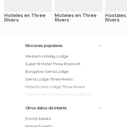
Hoteles en Three
Moteles en Three
Hostales
Rivers
Rivers
Rivers
Rincones populares
Western Holiday Lodge
Super 8 Motel Three Rivers Mi
Bungalow Sierra Lodge
Sierra Lodge Three Rivers
Hotel Econo Lodge Three Rivers
Comfort Inn & Suites Sequoia/kings
Canyon
Otros datos de interés
Americas Best Value Inn
Best Western Inn Three Rivers
Dormir barato
Bellevue Guesthouse
Massachusetts