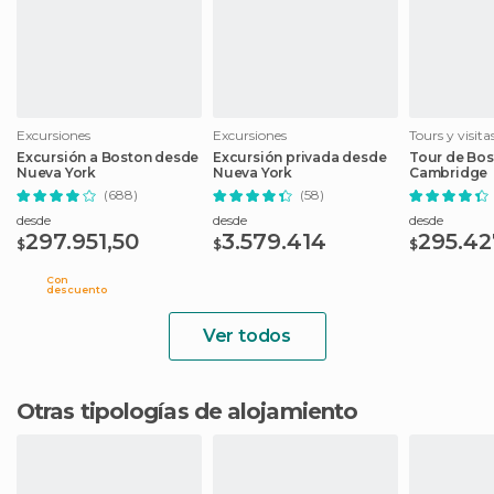
Excursiones
Excursiones
Tours y visit
Excursión a Boston desde
Excursión privada desde
Tour de Bos
Nueva York
Nueva York
Cambridge
(688)
(58)
desde
desde
desde
297.951,50
3.579.414
295.42
$
$
$
Con
descuento
Ver todos
Otras tipologías de alojamiento