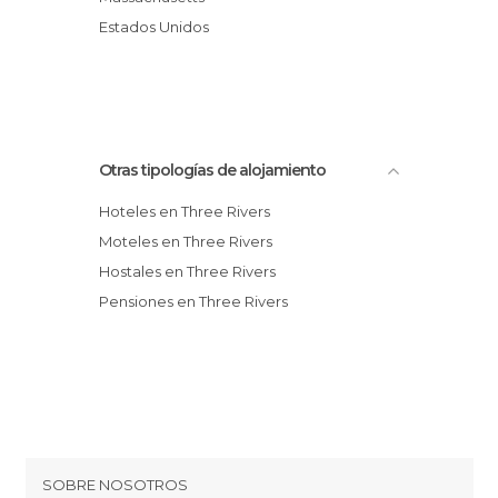
Sequoia Riverfront Cabins
Estados Unidos
Otras tipologías de alojamiento
Hoteles en Three Rivers
Moteles en Three Rivers
Hostales en Three Rivers
Pensiones en Three Rivers
SOBRE NOSOTROS