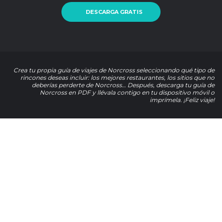
DESCARGA GRATIS
Crea tu propia guía de viajes de Norcross seleccionando qué tipo de
rincones deseas incluir: los mejores restaurantes, los sitios que no
deberías perderte de Norcross… Después, descarga tu guía de
Norcross en PDF y llévala contigo en tu dispositivo móvil o
imprímela. ¡Feliz viaje!