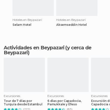
Hoteles en Beypazari
Hoteles en Beypazari
Selam Hotel
Aksemseddin Hotel
Actividades en Beypazari
(y cerca de
Beypazari)
Excursiones
Excursiones
Excursiones
Tour de 7 días por
6 días por Capadocia,
Excursión de
Turquía desde Estambul
Pamukkale y Éfeso
Capadocia 
Estambul
(222)
(83)