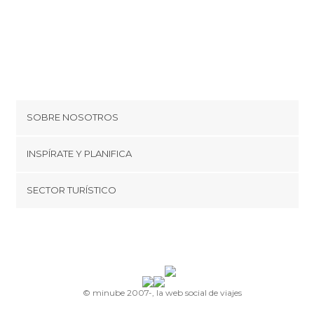
SOBRE NOSOTROS
Cookies
INSPÍRATE Y PLANIFICA
Política de privacidad
minube Tips
SECTOR TURÍSTICO
Términos y condiciones
minube Android app
Regístrate como proveedor
Quiénes somos
Promociona tu destino
Contacto
© minube 2007-, la web social de viajes
Prensa