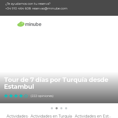
¿Te ayudamos con tu reserva?
+34 910 464 608
reservas@minube.com
Tour de 7 días por Turquía desde
Estambul
(222 opiniones)
Actividades
Actividades en Turquía
Actividades en Estambul