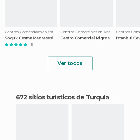
Centros Comerciales en Estambul
Centros Comerciales en Antalya
Soguk Cesme Medresesi
Centro Comercial Migros
Istanbul Ce
(1)
Ver todos
672 sitios turísticos de Turquía