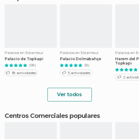
Palacios en Estambul
Palacios en Estambul
Palacios en 
Palacio de Topkapi
Palacio Dolmabahçe
Harem del P
Topkapi
(58)
(8)
18 actividades
5 actividades
2 activid
Ver todos
Centros Comerciales populares