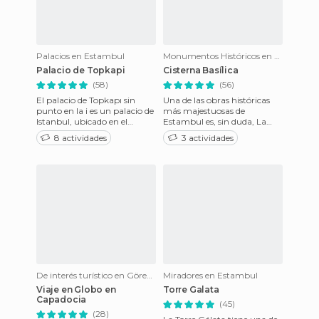
Palacios en Estambul
Monumentos Históricos en Estambul
Palacio de Topkapi
Cisterna Basílica
(58)
(56)
El palacio de Topkapı sin
Una de las obras históricas
punto en la i es un palacio de
más majestuosas de
Istanbul, ubicado en el
Estambul es, sin duda, La
cuerno de oro, en la ribera
Cisterna Basílica, construida
8 actividades
3 actividades
europea de la ciudad.
durante el reinado de Justi
De interés turístico en Göreme
Miradores en Estambul
Viaje en Globo en
Torre Galata
Capadocia
(45)
(28)