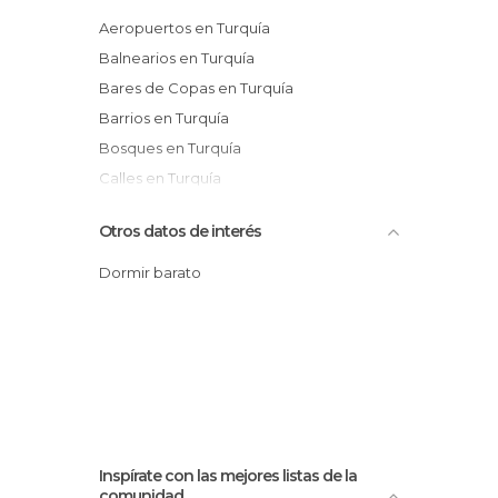
Aeropuertos en Turquía
Balnearios en Turquía
Bares de Copas en Turquía
Barrios en Turquía
Bosques en Turquía
Calles en Turquía
Campos de Fútbol en Turquía
Otros datos de interés
Cañones en Turquía
Castillos en Turquía
Dormir barato
Cementerios en Turquía
Centros Comerciales en Turquía
Ciudades en Turquía
Cuevas en Turquía
De interés cultural en Turquía
De interés deportivo en Turquía
Inspírate con las mejores listas de la
De interés turístico en Turquía
comunidad