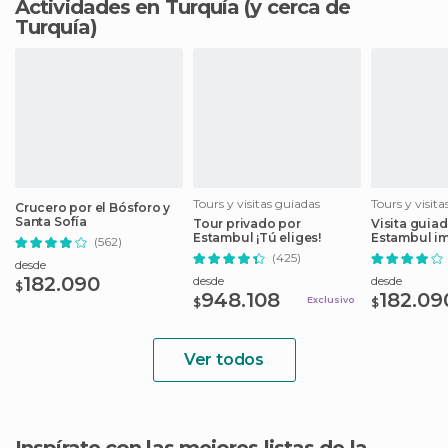
Actividades en Turquía
(y cerca de
Turquía)
Tours y visitas guiadas
Tours y visit
Crucero por el Bósforo y
Santa Sofía
Tour privado por
Visita guiad
Estambul ¡Tú eliges!
Estambul im
(562)
(425)
desde
182.090
desde
desde
$
948.108
182.09
Exclusivo
$
$
Ver todos