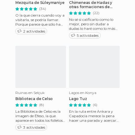
Mezquita de Süleymaniye
Chimeneas de Hadas y
otras formaciones de
(34)
Capadocia
(22)
O la que cierra cuando voy a
No sé si calificarlo como lo
visitarla, se podría llamar.
mejor, pero sin dudar a
Porque parece que sólo ha
dudas lo haré como lo más
querido enseñarme a mí su
2 actividades
espectacular y original de
belleza. Un poco eg
5 actividades
toda la Capadocia: las C
Ruinas en Selçuk
Lagos en Konya
Biblioteca de Celso
Lago Tuz
(8)
(6)
La Biblioteca de Celso es la
En la ruta entre Ankara y
imagen de Éfeso, la que
Capadocia merece la pena
aparece en todos los folletos
hacer una parada y acercarse
turísticos, el lugar que todo el
a Tuz Gölü, el lago salado
3 actividades
mundo fotograf
más grande del mundo. E