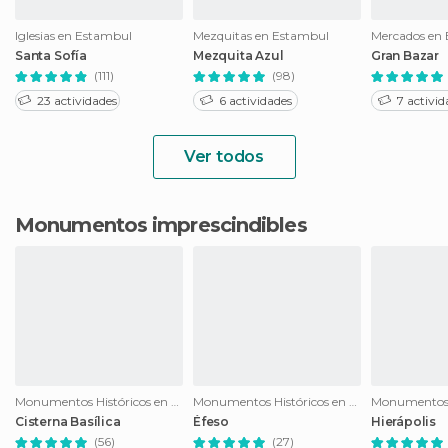
Iglesias en Estambul
Mezquitas en Estambul
Mercados en
Santa Sofía
Mezquita Azul
Gran Bazar
(111)
(98)
23 actividades
6 actividades
7 activid
Ver todos
Monumentos imprescindibles
Monumentos Históricos en Estambul
Monumentos Históricos en Selçuk
Cisterna Basílica
Éfeso
Hierápolis
(56)
(27)