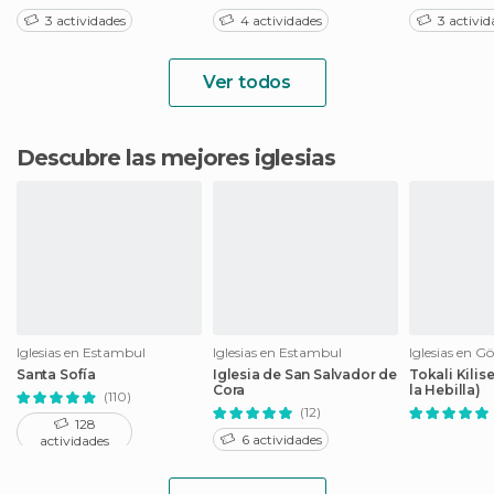
3 actividades
4 actividades
3 activid
Ver todos
Descubre las mejores iglesias
Iglesias en Estambul
Iglesias en Estambul
Iglesias en 
Santa Sofía
Iglesia de San Salvador de
Tokali Kilise
Cora
la Hebilla)
(110)
(12)
128
6 actividades
actividades