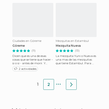
Ciudades en Göreme
Mezquitas en Estambul
Göreme
Mezquita Nueva
(11)
(13)
Dicen que es una de esas
La mezquita Yuni o Nueva es
cosas que se tiene que hacer -
una mas de las mezquitas
si o si - antes de morir. Y
que tiene Estambul. Para mi
después de haberlo hecho
lo mejor que tiene es la
2 actividades
confirmo que, definiti
situación, enfrente del
...
1
2