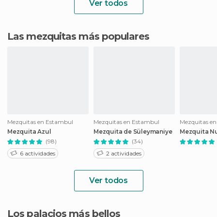
Ver todos
Las mezquitas más populares
Mezquitas en Estambul
Mezquitas en Estambul
Mezquitas e
Mezquita Azul
Mezquita de Süleymaniye
Mezquita N
(98)
(34)
6 actividades
2 actividades
Ver todos
Los palacios más bellos