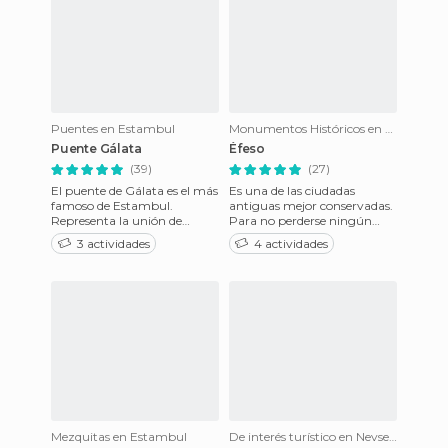
Puentes en Estambul
Monumentos Históricos en Selçuk
Puente Gálata
Éfeso
(39)
(27)
El puente de Gálata es el más
Es una de las ciudadas
famoso de Estambul.
antiguas mejor conservadas.
Representa la unión de
Para no perderse ningún
Oriente y Occidente, ya que
detalle es recomendable
3 actividades
4 actividades
de hecho, une estos dos
hacer la visita guiada. Es u
mundo
Mezquitas en Estambul
De interés turístico en Nevsehir