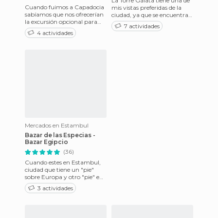
La Torre Gálata tiene una de
Cuando fuimos a Capadocia
mis vistas preferidas de la
sabíamos que nos ofrecerían
ciudad, ya que se encuentra
la excursión opcional para
en una colina desde la que se
7 actividades
sobrevolar la región en globo
domina la parte
4 actividades
y por eso íbamos me
Mercados en Estambul
Bazar de las Especias -
Bazar Egipcio
(36)
Cuando estes en Estambul,
ciudad que tiene un "pie"
sobre Europa y otro "pie" en
Asia, única ciudad en el
3 actividades
mundo entero construida