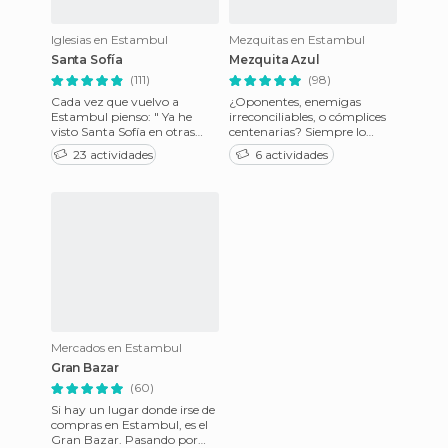
Iglesias en Estambul
Mezquitas en Estambul
Santa Sofía
Mezquita Azul
(111)
(98)
Cada vez que vuelvo a
¿Oponentes, enemigas
Estambul pienso: " Ya he
irreconciliables, o cómplices
visto Santa Sofía en otras
centenarias? Siempre lo
ocasiones, esta vez la
pienso. Parado en el parque
23 actividades
6 actividades
omitiré", pero siempre caigo
de Sultanahmet, entre las d
en l
Mercados en Estambul
Gran Bazar
(60)
Si hay un lugar donde irse de
compras en Estambul, es el
Gran Bazar. Pasando por