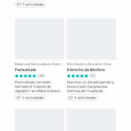
zapatillas, vaqueros y
7 actividades
complementos como pulser
Reservas Naturales en Pamukkale
De interés cultural en Estambul
Pamukkale
Estrecho de Bósforo
(38)
(51)
Pamukkale, también
Nos hizo un día estupendo y
llamado el "castillo de
la excursión fue preciosa.
algodón", se refiere al blanco
Salimos del muelle de
risco que domina a la ciudad
Besiktas, cruzamos el
4 actividades
9 actividades
de este mismo nombre. Las r
Bósforo e hicimos una
parada en