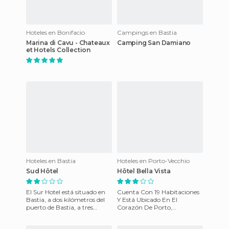
Hoteles en Bonifacio
Campings en Bastia
Marina di Cavu - Chateaux
Camping San Damiano
et Hotels Collection
Hoteles en Bastia
Hoteles en Porto-Vecchio
Sud Hôtel
Hôtel Bella Vista
El Sur Hotel está situado en
Cuenta Con 19 Habitaciones
Bastia, a dos kilómetros del
Y Está Ubicado En El
puerto de Bastia, a tres
Corazón De Porto,
kilómetros de la Plaza de San
Declarado Patrimonio
Nicolás, a cinco
Natural De La Humanidad