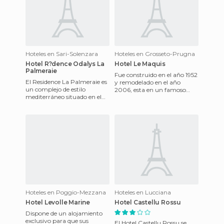
Hoteles en Sari-Solenzara
Hoteles en Grosseto-Prugna
Hotel R?dence Odalys La
Hotel Le Maquis
Palmeraie
Fue construido en el año 1952
El Residence La Palmeraie es
y remodelado en el año
un complejo de estilo
2006, esta en un famoso
mediterráneo situado en el
lugar mundial que ofrece un
sur de Córcega en la Côte des
majestuoso escenario, con
Nacres, situado a 50 m
Hoteles en Poggio-Mezzana
Hoteles en Lucciana
Hotel Levolle Marine
Hotel Castellu Rossu
Dispone de un alojamiento
exclusivo para que sus
El Hotel Castellu Rossu se