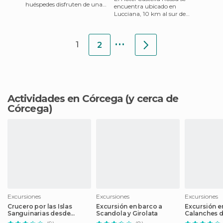
huéspedes disfruten de una
encuentra ubicado en
excelente estadía, también
Lucciana, 10 km al sur de
cuentan con un agradable
Bastia.Las 34 habitaciones
pe
incluyen baño, aseos, aire ac
...
1
2
Actividades en Córcega
(y cerca de
Córcega)
Excursiones
Excursiones
Excursiones
Crucero por las Islas
Excursión en barco a
Excursión e
Sanguinarias desde
Scandola y Girolata
Calanches d
Ajaccio
Porto-Vecc