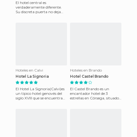
El hotel central es
verdaderamente diferente.
Su discreta puerta no deja
presagiar la suntuosidad de
su interior. Un hotel particu
Hoteles en Calvi
Hoteles en Brando
Hotel La Signoria
Hotel Castel Brando
El Hotel La Signoria(Calvi)es
El Castel Brando es un
un típico hotel genovés del
encantador hotel de 3
siglo XVIII que se encuentra
estrellas en Córsega, situado
cerca de la ciudad de Calvi y
en el pintoresca ciudad de
del valle de
playa de Erbalunga, a 9 km
d