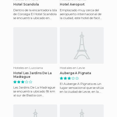
Hotel Scandola
Hotel Aeroport
Dentro de la encantadora Isla
Emplazado muy cerca del
de Corcega El Hotel Scandola
aeropuerto internacional de
se encuentra ubicado en
la ciudad, este hotel de fácil
Piana, a solo tres kilómetros
acceso ofrece a sus huéspedes
de las murallas r
un punto estratég
Hoteles en Lucciana
Hostales en Levie
Hotel Les Jardins De La
Auberge A Pignata
Madrague
El Auberge A Pignata es un
Les Jardins De La Madrague
lugar sensacional que se sitúa
se encuentra ubicado 18 km
en la ciudad de Levie, en la
al sur de Bastia con
hermosa isla francesa de
exuberantes llanuras y
Córcega.
montañas como telón de
fondo, el