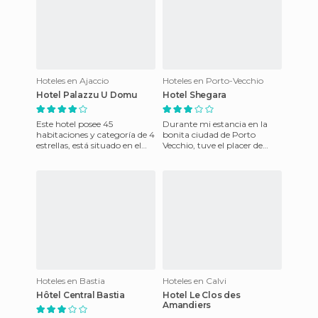
Hoteles en Ajaccio
Hoteles en Porto-Vecchio
Hotel Palazzu U Domu
Hotel Shegara
Este hotel posee 45
Durante mi estancia en la
habitaciones y categoría de 4
bonita ciudad de Porto
estrellas, está situado en el
Vecchio, tuve el placer de
casco antiguo de Ajaccio, a
alojarme en el hotel Shegara.
300 m de la playa y fr
Situado a poca distancia
Hoteles en Bastia
Hoteles en Calvi
Hôtel Central Bastia
Hotel Le Clos des
Amandiers