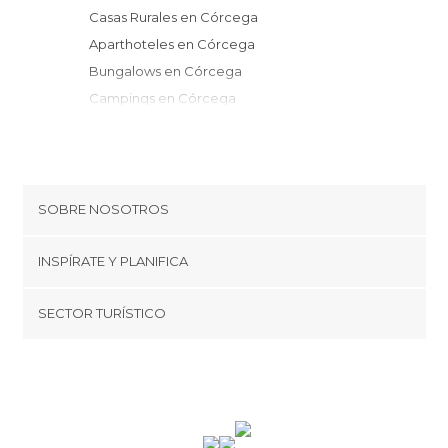
Casas Rurales en Córcega
Aparthoteles en Córcega
Bungalows en Córcega
Campings en Córcega
Pensiones en Córcega
Apartamentos en Córcega
Albergues en Córcega
Resorts en Córcega
SOBRE NOSOTROS
Moteles en Córcega
Cookies
INSPÍRATE Y PLANIFICA
Política de privacidad
minube Tips
SECTOR TURÍSTICO
Términos y condiciones
minube Android app
Regístrate como proveedor
Quiénes somos
Promociona tu destino
Contacto