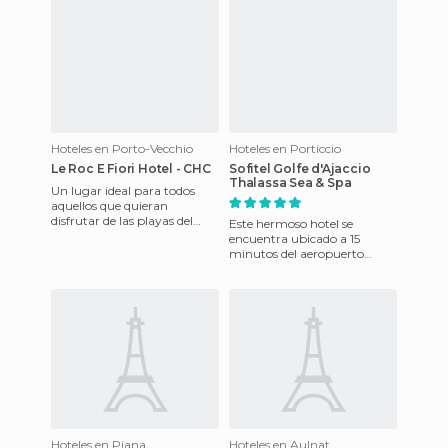
Por La Unesco. Situ
Hoteles en Porto-Vecchio
Hoteles en Porticcio
Le Roc E Fiori Hotel - CHC
Sofitel Golfe d'Ajaccio
Thalassa Sea & Spa
Un lugar ideal para todos
aquellos que quieran
disfrutar de las playas del
Este hermoso hotel se
lugar y de la naturaleza. El
encuentra ubicado a 15
hotel queda ubicado a poca
minutos del aeropuerto
Ajaccio y dispone de 96
habitaciones totalmente
equipadas. Ent
Hoteles en Piana
Hoteles en Aulnat