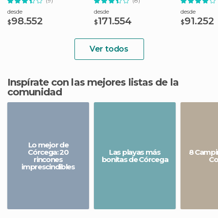
(9)
(8)
desde
desde
desde
98.552
171.554
91.252
$
$
$
Ver todos
Inspírate con las mejores listas de la
comunidad
Lo mejor de
Córcega: 20
Las playas más
8 Campi
rincones
bonitas de Córcega
Co
imprescindibles