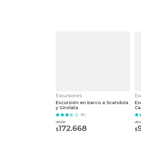
Excursiones
Ex
Excursión en barco a Scandola
Ex
y Girolata
Ca
Po
(8)
desde
des
172.668
$
$