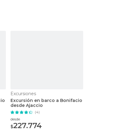
Excursiones
Excursiones
cio
Excursión en barco a Bonifacio
Excursión en barco a
desde Ajaccio
y Girolata desde Ajac
(4)
(3)
desde
desde
227.774
213.079
$
$