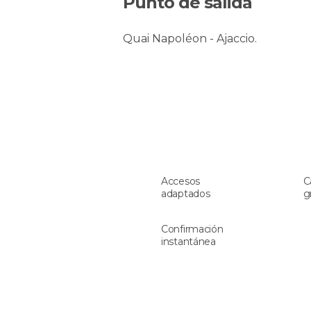
Punto de salida
Quai Napoléon - Ajaccio.
Accesos
C
adaptados
g
Confirmación
instantánea