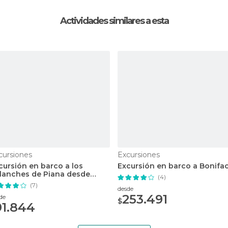
Actividades similares a esta
cursiones
Excursiones
cursión en barco a los
Excursión en barco a Bonifa
lanches de Piana desde
(4)
rto-Vecchio
(7)
desde
253.491
de
$
91.844