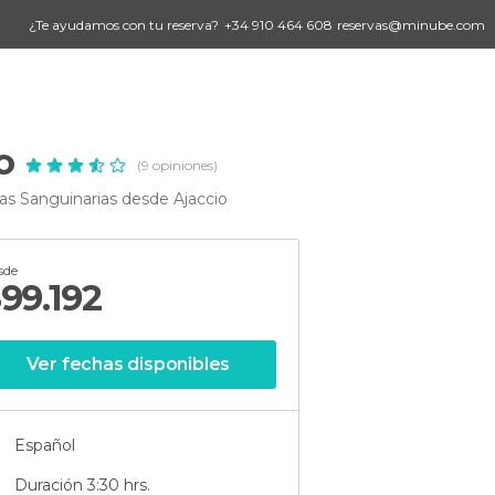
¿Te ayudamos con tu reserva?
+34 910 464 608
reservas@minube.com
o
(9 opiniones)
las Sanguinarias desde Ajaccio
sde
$
99.192
Ver fechas disponibles
Español
Duración 3:30 hrs.