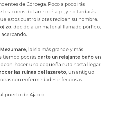
ndentes de Córcega. Poco a poco irás
e los iconos del archipiélago, y no tardarás
ue estos cuatro islotes reciben su nombre.
ojizo
, debido a un material llamado pórfido,
s acercando.
n Mezumare
, la isla más grande y más
te tiempo podrás
darte un relajante baño
en
rodean, hacer una pequeña ruta hasta llegar
ocer las ruinas del lazareto
, un antiguo
rsonas con enfermedades infecciosas.
al puerto de Ajaccio.