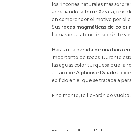
los rincones naturales más sorpre
apreciando la
torre Parata
, uno d
en comprender el motivo por el q
Sus
rocas magmáticas de color r
llamarán tu atención según te va
Harás una
parada de una hora e
importante de todas. Durante es
las aguas color turquesa que la 
al
faro de Alphonse Daudet
o
con
edificio en el que se trataba a pe
Finalmente, te llevarán de vuelta 