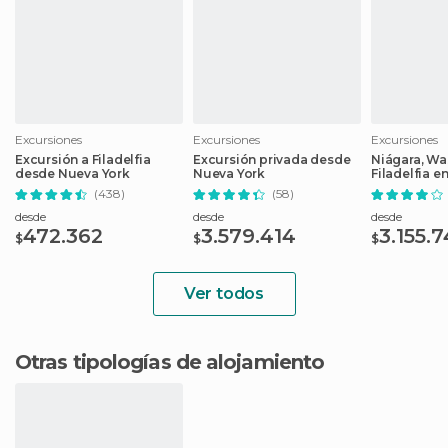
Excursiones
Excursiones
Excursiones
Excursión a Filadelfia
Excursión privada desde
Niágara, Wa
desde Nueva York
Nueva York
Filadelfia en
(438)
(58)
desde
desde
desde
472.362
3.579.414
3.155.
$
$
$
Ver todos
Otras tipologías de alojamiento