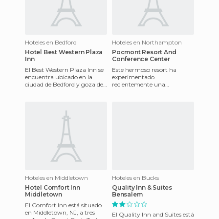
Hoteles en Bedford
Hoteles en Northampton
Hotel Best Western Plaza
Pocmont Resort And
Inn
Conference Center
El Best Western Plaza Inn se
Este hermoso resort ha
encuentra ubicado en la
experimentado
ciudad de Bedford y goza de
recientemente una
excelentes conexiones con las
renovación de varios millones
principales vías de
de dólares. La propiedad tiene
una magnífica
Hoteles en Middletown
Hoteles en Bucks
Hotel Comfort Inn
Quality Inn & Suites
Middletown
Bensalem
El Comfort Inn está situado
en Middletown, NJ, a tres
El Quality Inn and Suites está