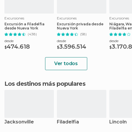
Excursiones
Excursiones
Excursiones
Excursión a Filadelfia
Excursión privada desde
Niágara, Wa
desde Nueva York
Nueva York
Filadelfia en
(438)
(58)
desde
desde
desde
474.618
3.596.514
3.170.
$
$
$
Ver todos
Los destinos más populares
Jacksonville
Filadelfia
Lincoln