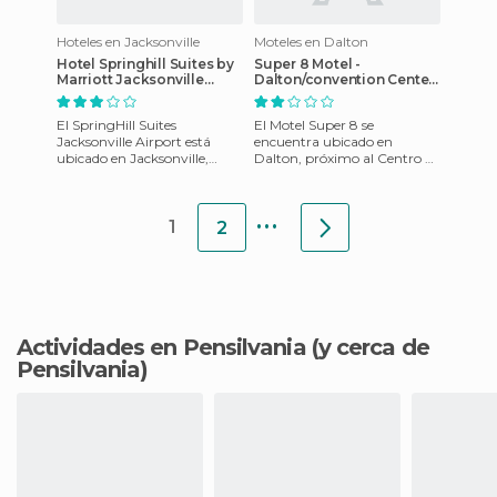
Hoteles en Jacksonville
Moteles en Dalton
Hotel Springhill Suites by
Super 8 Motel -
Marriott Jacksonville
Dalton/convention Center
Airport
Area
El SpringHill Suites
El Motel Super 8 se
Jacksonville Airport está
encuentra ubicado en
ubicado en Jacksonville,
Dalton, próximo al Centro de
Florida, a tres millas de
convenciones como así
Anheuser-Busch Brewery
también del colegio estatal
...
Tours, a
de Dalton.
1
2
Actividades en Pensilvania
(y cerca de
Pensilvania)