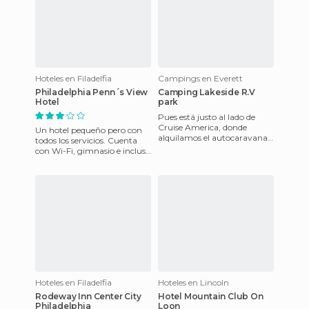
Hoteles en Filadelfia
Campings en Everett
Philadelphia Penn´s View
Camping Lakeside R.V
Hotel
park
Pues está justo al lado de
Cruise America, donde
Un hotel pequeño pero con
alquilamos el autocaravana.
todos los servicios. Cuenta
Pero al lado no me refiero a
con Wi-Fi, gimnasio e incluso
cerca, sino en la parcel
chimenea en algunas de las
habitaciones. Con
Hoteles en Filadelfia
Hoteles en Lincoln
Rodeway Inn Center City
Hotel Mountain Club On
Philadelphia
Loon