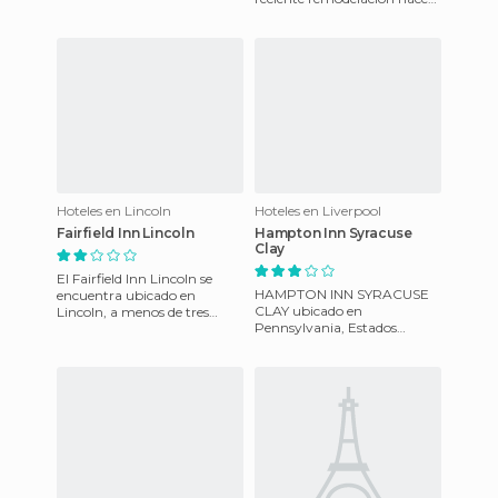
pocos años atrás. En las
inmediaciones del hotel
inmediaciones del
Hoteles en Lincoln
Hoteles en Liverpool
Fairfield Inn Lincoln
Hampton Inn Syracuse
Clay
El Fairfield Inn Lincoln se
HAMPTON INN SYRACUSE
encuentra ubicado en
CLAY ubicado en
Lincoln, a menos de tres
Pennsylvania, Estados
millas de la Universidad de
Unidos. Ideal tanto si viaja
Nebraska, Campus Oriente,
por negocios o por placer
a
debido a que cue