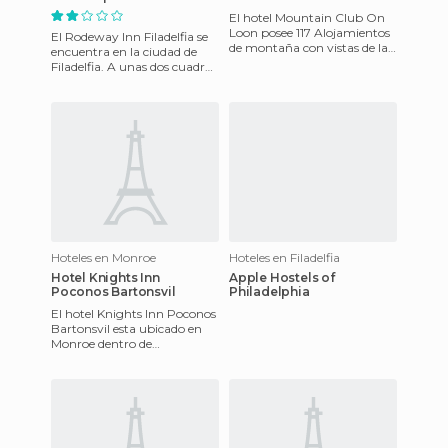
El hotel Mountain Club On
Loon posee 117 Alojamientos
El Rodeway Inn Filadelfia se
de montaña con vistas de las
encuentra en la ciudad de
Montañas Blancas.Está
Filadelfia. A unas dos cuadras
situado a la derecha, pas
de la Casa de Betsy Ross y a
cinco manzanas
Hoteles en Monroe
Hoteles en Filadelfia
Hotel Knights Inn
Apple Hostels of
Poconos Bartonsvil
Philadelphia
El hotel Knights Inn Poconos
Bartonsvil esta ubicado en
Monroe dentro de
Pennsylvania en los Estados
Unidos. Esta ubicado a Tres