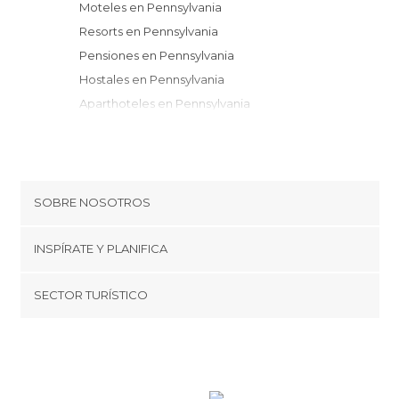
Moteles en Pennsylvania
Resorts en Pennsylvania
Pensiones en Pennsylvania
Hostales en Pennsylvania
Aparthoteles en Pennsylvania
Albergues en Pennsylvania
Apartamentos en Pennsylvania
Campings en Pennsylvania
SOBRE NOSOTROS
Cookies
INSPÍRATE Y PLANIFICA
Política de privacidad
minube Tips
SECTOR TURÍSTICO
Términos y condiciones
minube Android app
Regístrate como proveedor
Quiénes somos
Promociona tu destino
Contacto