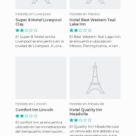
Moteles en Liverpool
Hoteles en Mexico
Super 8 Motel Liverpool
Hotel Best Western Teal
Clay
Lake Inn
El Super 8 Motel arcilla
El Best Western Teal Lago Inn
Liverpool se encuentra en la
se encuentra ubicado en
ciudad de Liverpool. A una
México, Pennsylvania, a tan
milla del lago Onandaga y a
sólo tres millas del Centro de
cuatro millas del c
Artes de Presser
Hoteles en Lincoln
Hoteles en Meadville
Comfort Inn Lincoln
Hotel Quality Inn
Meadville
El confort Inn se encuentra
El Quality Inn Meadville luce
ubicado en las inmediaciones
un renovado aire debido a su
del Aeropuerto internacional
reciente remodelación hace
de Lincoln. En las