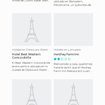
millas de Count Basie Teatro,
ubicado en Bensalem,
a tres millas de Holmdel
Pensilvania, un suburbio de
Commons, a cuatro mil
Filadelfia, Pa. El hotel está a
seis millas de la
Hoteles en Delaware Water Gap
Hoteles en Lancaster
Hotel Best Western
Hershey Farm Inn
Concordville
El Best Western Concordville
Bienvenido a casa, queremos
se encuentra ubicado en la
hacerle sentir que el Hershey
ciudad de Delaware Water
Farm Inn Restaurant cuando
Gap y luce un aspecto
entre a nuestras puertas
renovado debido a su recien
empiece a relajarse.