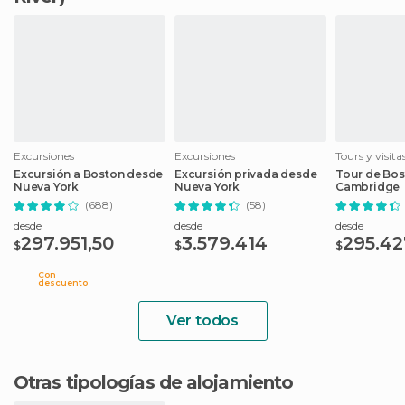
Excursiones
Excursiones
Tours y visit
Excursión a Boston desde
Excursión privada desde
Tour de Bos
Nueva York
Nueva York
Cambridge
(688)
(58)
desde
desde
desde
297.951,50
3.579.414
295.42
$
$
$
Con
descuento
Ver todos
Otras tipologías de alojamiento