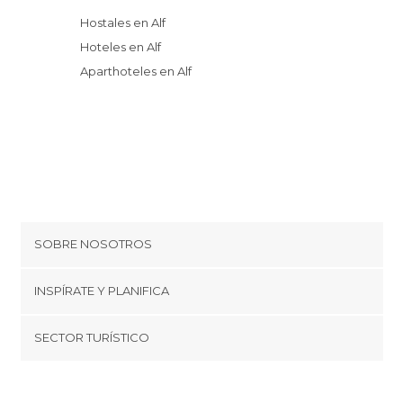
Hostales en Alf
Hoteles en Alf
Aparthoteles en Alf
SOBRE NOSOTROS
Cookies
INSPÍRATE Y PLANIFICA
Política de privacidad
minube Tips
SECTOR TURÍSTICO
Términos y condiciones
minube Android app
Regístrate como proveedor
Quiénes somos