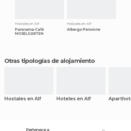
Hostales en Alf
Hostales en Alf
Panorama-Café
Albergo Pensione
MOSELGARTEN
Otras tipologías de alojamiento
Hostales en Alf
Hoteles en Alf
Aparthote
Pertenece a