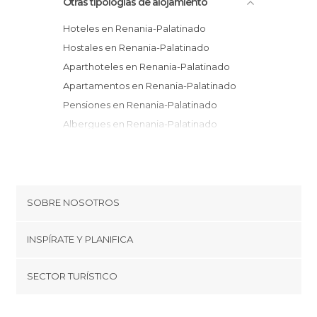
Otras tipologías de alojamiento
Hoteles en Renania-Palatinado
Hostales en Renania-Palatinado
Aparthoteles en Renania-Palatinado
Apartamentos en Renania-Palatinado
Pensiones en Renania-Palatinado
Albergues en Renania-Palatinado
Resorts en Renania-Palatinado
Campings en Renania-Palatinado
Bungalows en Renania-Palatinado
Casas Rurales en Renania-Palatinado
SOBRE NOSOTROS
Cookies
INSPÍRATE Y PLANIFICA
Política de privacidad
minube Tips
SECTOR TURÍSTICO
Términos y condiciones
minube Android app
Regístrate como proveedor
Quiénes somos