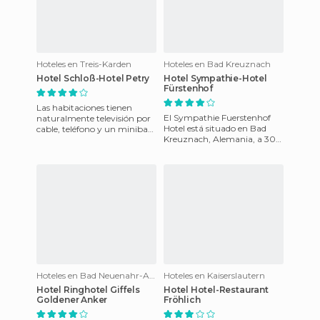
Hoteles en Treis-Karden
Hoteles en Bad Kreuznach
Hotel Schloß-Hotel Petry
Hotel Sympathie-Hotel
Fürstenhof
Las habitaciones tienen
El Sympathie Fuerstenhof
naturalmente televisión por
Hotel está situado en Bad
cable, teléfono y un minibar.
Kreuznach, Alemania, a 300
En la habitación tendrá
metros del casco antiguo y la
acceso a Internet.El hot
zona peatonal, y a 700
Hoteles en Bad Neuenahr-Ahrweiler
Hoteles en Kaiserslautern
Hotel Ringhotel Giffels
Hotel Hotel-Restaurant
Goldener Anker
Fröhlich