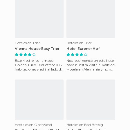
Hoteles en Trier
Hoteles en Trier
Vienna House Easy Trier
Hotel Eurener Hof
Este 4 estrellas llamado
Nos recomendaron este hotel
Golden Tulip Trier ofrece 105
para nuestra visita al valle del
habitaciones y está al lado de
Mosela en Alemania y no nos
la KAISERTHERMEN. Sus
defraudó. Está en las afueras
huéspedes puede alcanz
de Trier (T
Hostales en Oberwesel
Hoteles en Bad Breisig