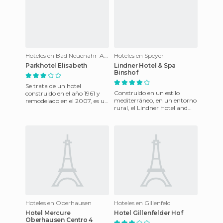
Hoteles en Bad Neuenahr-Ahrweiler
Hoteles en Speyer
Parkhotel Elisabeth
Lindner Hotel & Spa
Binshof
Se trata de un hotel
Construido en un estilo
construido en el año 1961 y
mediterráneo, en un entorno
remodelado en el 2007, es un
rural, el Lindner Hotel and
perfecto enclave para
Spa Binshof está a seis
quienes quieran recorrer la ci
kilómetros de la ciudad hi
Hoteles en Oberhausen
Hoteles en Gillenfeld
Hotel Mercure
Hotel Gillenfelder Hof
Oberhausen Centro 4