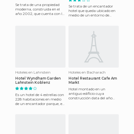
Se trata de una propiedad
Se trata de un encantador
moderna, construida en el
hotel que queda ubicado en
año 2002, que cuenta con la
medio de un entorno de
ventaja de encontrarse a sólo
naturaleza e invita a relajarse
900 metros del mar.
en sus confortables in
Hoteles en Lahnstein
Hoteles en Bacharach
Hotel Wyndham Garden
Hotel Restaurant Cafe Am
Lahnstein Koblenz
Markt
Hotel montado en un
antiguo edificio cuya
Es un hotel de 4 estrellas con
construcción data del año
228 habitaciones en medio
1900, hoy en día ha sido
de un encantador parque, en
restaurado con cariño, siendo
una zona céntrica pero
el luga
tranquila. Está situad