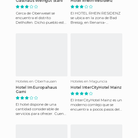
Gasthaus Weingut Stahl
Hotel Rhein-Residenz
Cerca de Oberwesel se
El HOTEL RHEIN RESIDENZ
encuentra el distrito
se ubica en la zona de Bad
Dellhofen. Dicho pueblo está
Breisig, en Renania-
situado en el Alto Valle del
Palatinado; Alemania. Este
Rhin (Alemania) y fue elegi
negocio familiar ofrece 5
habita
Hoteles en Oberhausen
Hoteles en Maguncia
Hotel Im Europahaus
Hotel InterCityHotel Mainz
Garni
El InterCityHotel Mainz es un
El hotel dispone de una
moderno comlejo que se
cantidad considerable de
encuentra a pocos pasos del
servicios para ofrecer. Cuenta
centro de la ciudad. Dispone
con 21 amplias habitaciones
de espaciosas habit
todas ellas equipadas