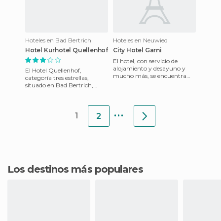
Hoteles en Bad Bertrich
Hoteles en Neuwied
Hotel Kurhotel Quellenhof
City Hotel Garni
El hotel, con servicio de
alojamiento y desayuno y
El Hotel Quellenhof,
mucho más, se encuentra
categoría tres estrellas,
ubicado entre Heidelberg y
situado en Bad Bertrich,
Schwetzingen. Después de
Renania-Palatinado;
tom
Alemania ofrece completos
...
servicios de
1
2
Los destinos más populares