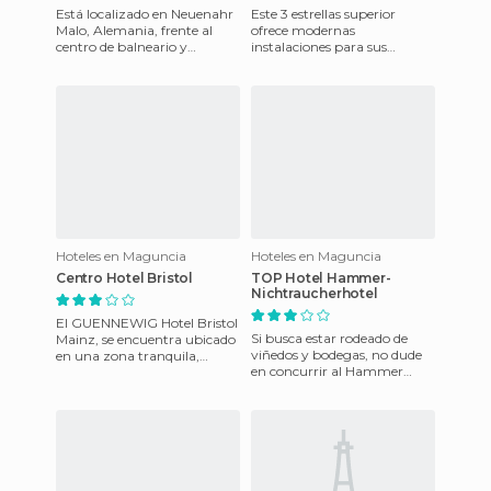
Está localizado en Neuenahr
Este 3 estrellas superior
Malo, Alemania, frente al
ofrece modernas
centro de balneario y
instalaciones para sus
jardines, y alrededor de la
huéspedes. Si planea un viaje
esquina del casino. Este m
de negocios o de placer , este
comp
Hoteles en Maguncia
Hoteles en Maguncia
Centro Hotel Bristol
TOP Hotel Hammer-
Nichtraucherhotel
El GUENNEWIG Hotel Bristol
Si busca estar rodeado de
Mainz, se encuentra ubicado
viñedos y bodegas, no dude
en una zona tranquila,
en concurrir al Hammer
situada en las afueras de la
Hotel, situado en el centro de
principal metrópoli del
Mainz. Este moderno com