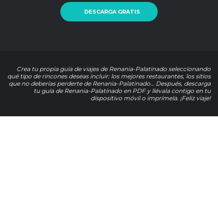
DESCARGA GRATIS
Crea tu propia guía de viajes de Renania-Palatinado seleccionando
qué tipo de rincones deseas incluir: los mejores restaurantes, los sitios
que no deberías perderte de Renania-Palatinado… Después, descarga
tu guía de Renania-Palatinado en PDF y llévala contigo en tu
dispositivo móvil o imprímela. ¡Feliz viaje!