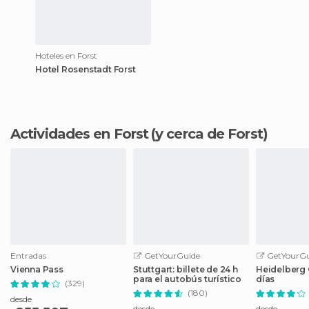
Hoteles en Forst
Hotel Rosenstadt Forst
Actividades en Forst
(y cerca de Forst)
Entradas
GetYourGuide
GetYourGu
Vienna Pass
Stuttgart: billete de 24 h
Heidelberg C
para el autobús turístico
días
(329)
(180)
desde
desde
desde