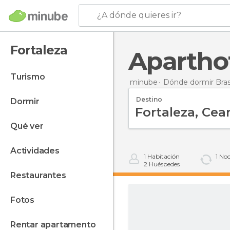
¿A dónde quieres ir?
Fortaleza
Apartho
turismo
minube
Dónde dormir Bras
Destino
dormir
qué ver
actividades
1
Habitación
1
Noc
2
Huéspedes
restaurantes
fotos
rentar apartamento