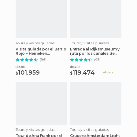
Tours y visitas guiadas
Tours y visitas guiadas
Visita guiada por el Barrio
Entrada al Rijksmuseum y
Rojo + Heineken
ruta por los canales de
Experience
Ámsterdam
(96)
(95)
desde
desde
101.959
119.474
Ahorra
$
$
Tours y visitas guiadas
Tours y visitas guiadas
Tour de Ana Frank por el
Crucero Ámsterdam Light