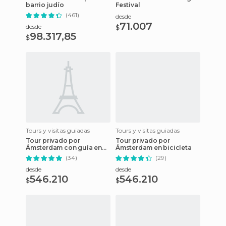
barrio judío
Festival
(461)
desde
71.007
desde
$
98.317,85
$
Tours y visitas guiadas
Tours y visitas guiadas
Tour privado por
Tour privado por
Ámsterdam con guía en
Ámsterdam en bicicleta
español
(34)
(29)
desde
desde
546.210
546.210
$
$