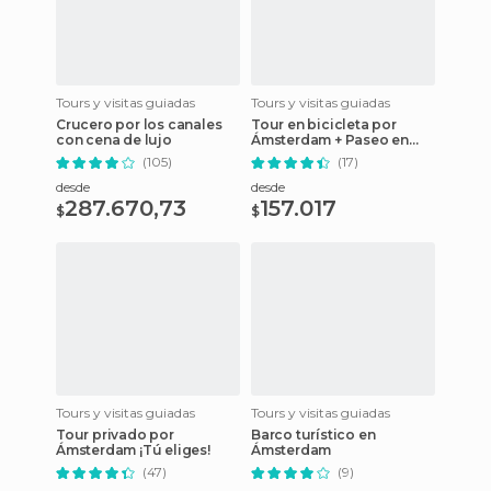
Tours y visitas guiadas
Tours y visitas guiadas
Crucero por los canales
Tour en bicicleta por
con cena de lujo
Ámsterdam + Paseo en
barco por los canales
(105)
(17)
desde
desde
287.670,73
157.017
$
$
Tours y visitas guiadas
Tours y visitas guiadas
Tour privado por
Barco turístico en
Ámsterdam ¡Tú eliges!
Ámsterdam
(47)
(9)