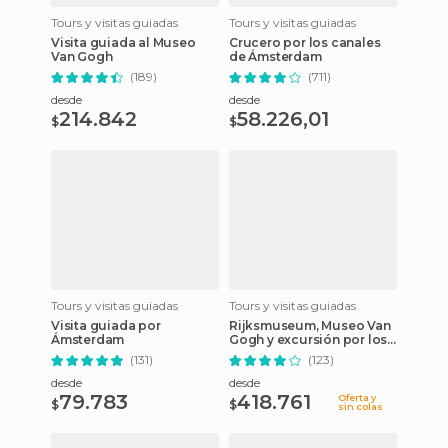
Tours y visitas guiadas
Tours y visitas guiadas
Visita guiada al Museo
Crucero por los canales
Van Gogh
de Ámsterdam
(189)
(711)
desde
desde
214.842
58.226,01
$
$
Imprescindible
Tours y visitas guiadas
Tours y visitas guiadas
Visita guiada por
Rijksmuseum, Museo Van
Ámsterdam
Gogh y excursión por los
canales
(131)
(123)
desde
desde
79.783
418.761
Oferta y
$
$
sin colas