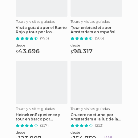
Tours y visitas guiadas
Tours y visitas guiadas
Visita guiada por el Barrio
Tour en bicicleta por
Rojo y tour por los
Ámsterdam en español
canales
(793)
(503)
desde
desde
43.696
98.317
$
$
Tours y visitas guiadas
Tours y visitas guiadas
Heineken Experience y
Crucero nocturno por
tour en barco por
Ámsterdam a la luz de las
Ámsterdam
velas
(257)
(253)
desde
desde
Ideal