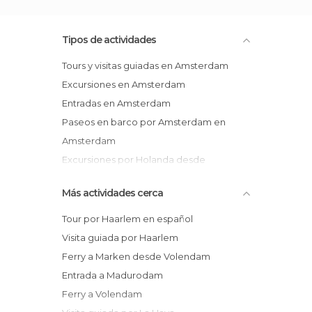
Tipos de actividades
Tours y visitas guiadas en Amsterdam
Excursiones en Amsterdam
Entradas en Amsterdam
Paseos en barco por Amsterdam en
Amsterdam
Excursiones por Holanda desde
Ámsterdam en Amsterdam
Más actividades cerca
Tours por el Barrio Rojo de Ámsterdam
en Amsterdam
Tour por Haarlem en español
Espectáculos en Amsterdam
Visita guiada por Haarlem
Ferry a Marken desde Volendam
Entrada a Madurodam
Ferry a Volendam