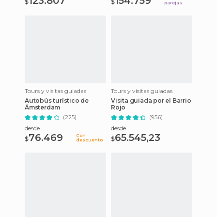
123.807
154.759
$
$
parejas
Tours y visitas guiadas
Tours y visitas guiadas
Autobús turístico de
Visita guiada por el Barrio
Ámsterdam
Rojo
(225)
(956)
desde
desde
76.469
65.545,23
Con
$
$
descuento