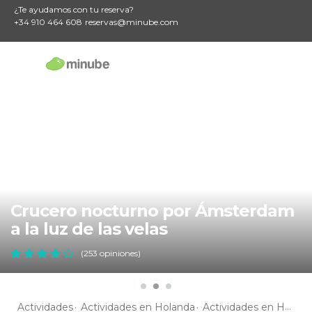
¿Te ayudamos con tu reserva?
+34 910 464 608
reservas@minube.com
Crucero nocturno por Ámsterdam
a la luz de las velas
(253 opiniones)
Actividades
Actividades en Holanda
Actividades en Holanda Septentrional