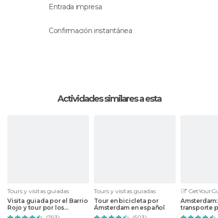
Entrada impresa
Confirmación instantánea
Actividades similares a esta
Tours y visitas guiadas
Tours y visitas guiadas
GetYourGu
Visita guiada por el Barrio
Tour en bicicleta por
Amsterdam: 
Rojo y tour por los
Ámsterdam en español
transporte 
canales
(793)
(503)