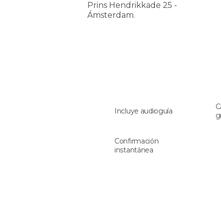
Prins Hendrikkade 25 -
Ámsterdam.
C
Incluye audioguía
g
Confirmación
instantánea