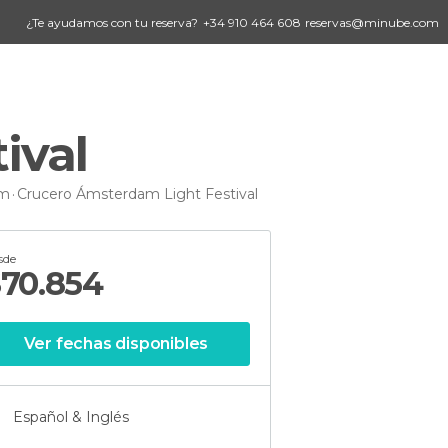
¿Te ayudamos con tu reserva?
+34 910 464 608
reservas@minube.com
ival
am
Crucero Ámsterdam Light Festival
sde
$
70.854
Ver fechas disponibles
Español & Inglés