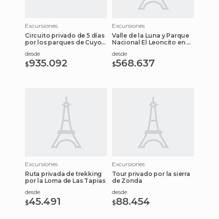
Excursiones
Excursiones
Circuito privado de 5 días
Valle de la Luna y Parque
por los parques de Cuyo
Nacional El Leoncito en 3
Corto
días
desde
desde
935.092
568.637
$
$
Excursiones
Excursiones
Ruta privada de trekking
Tour privado por la sierra
por la Loma de Las Tapias
de Zonda
desde
desde
45.491
88.454
$
$