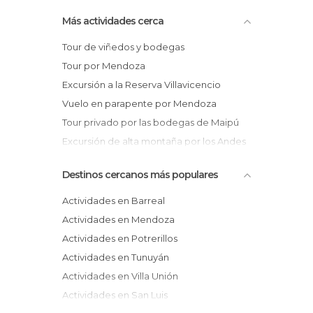
Más actividades cerca
Tour de viñedos y bodegas
Tour por Mendoza
Excursión a la Reserva Villavicencio
Vuelo en parapente por Mendoza
Tour privado por las bodegas de Maipú
Excursión de alta montaña por los Andes
desde Mendoza
Destinos cercanos más populares
Tour privado por las bodegas del valle de
Uco
Actividades en Barreal
Excursión de pesca por la provincia de
Actividades en Mendoza
Mendoza
Actividades en Potrerillos
Tour privado por las bodegas de Luján de
Actividades en Tunuyán
Cuyo
Actividades en Villa Unión
Visita a la Casa del Escultor Roberto
Actividades en San Luis
Rosas