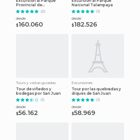
Excursión al Parque
Excursión al Parque
Provincial de
Nacional Talampaya
Ischigualasto
(2)
(1)
desde
desde
160.060
182.526
$
$
Tours y visitas guiadas
Excursiones
Tour de viñedos y
Tour por las quebradas y
bodegas por San Juan
diques de San Juan
(1)
(1)
desde
desde
56.162
58.969
$
$