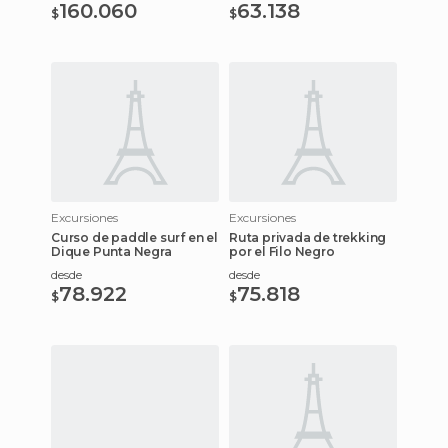
160.060
63.138
$
$
Excursiones
Excursiones
Curso de paddle surf en el
Ruta privada de trekking
Dique Punta Negra
por el Filo Negro
desde
desde
78.922
75.818
$
$