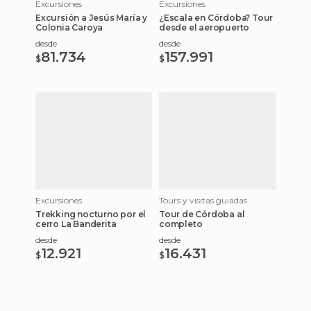
Excursiones
Excursiones
Excursión a Jesús María y
¿Escala en Córdoba? Tour
Colonia Caroya
desde el aeropuerto
desde
desde
81.734
157.991
$
$
Excursiones
Tours y visitas guiadas
Trekking nocturno por el
Tour de Córdoba al
cerro La Banderita
completo
desde
desde
12.921
16.431
$
$