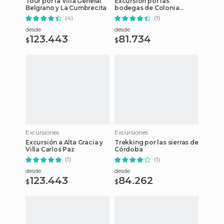
Tour por la Villa General
Excursión por las
Belgrano y La Cumbrecita
bodegas de Colonia
Caroya
(4)
(1)
desde
desde
123.443
81.734
$
$
Excursiones
Excursiones
Excursión a Alta Gracia y
Trekking por las sierras de
Villa Carlos Paz
Córdoba
(1)
(1)
desde
desde
123.443
84.262
$
$