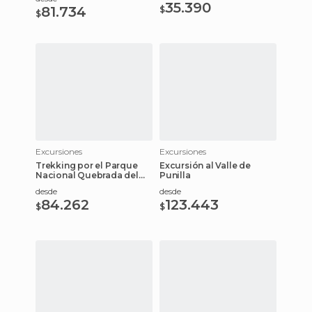
35.390
81.734
$
$
Excursiones
Excursiones
Trekking por el Parque
Excursión al Valle de
Nacional Quebrada del
Punilla
Condorito
desde
desde
84.262
123.443
$
$