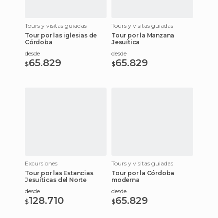
Tours y visitas guiadas
Tours y visitas guiadas
Tour por las iglesias de
Tour por la Manzana
Córdoba
Jesuítica
desde
desde
65.829
65.829
$
$
Excursiones
Tours y visitas guiadas
Tour por las Estancias
Tour por la Córdoba
Jesuíticas del Norte
moderna
desde
desde
128.710
65.829
$
$