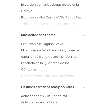
Excursión por las bodegas de Colonia
Caroya
Excursión a Alta Gracia y Villa Carlos Paz
Trekking por las sierras de Córdoba
Excursión a Villa Carlos Paz
Más actividades cerca
Visita guiada por Córdoba
Excursión a Alta Gracia
Excursión a la Laguna Brava
Excursión por las bodegas del Valle de
Miradores de Villa Carlos Paz, paseo a
Traslasierra
caballo, Ice Bar y Museo Mundo Irreal
Trekking por el Parque Nacional
Escalada en la Quebrada de los
Quebrada del Condorito
Cóndores
Excursión al Valle de Punilla
Baños termales de San Gerónimo +
Salinas del Bebedero
Destinos cercanos más populares
Excursión a Villa Mercedes
Excursión a Villa Mercedes
Actividades en Villa Carlos Paz
Excursión a La Punta, Suyuque y Villa de la
Actividades en La Falda