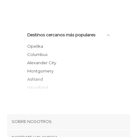
Destinos cercanos más populares
Opelika
Columbus
Alexander City
Montgomery
Ashland
Woodland
Grantville
Newnan
Clanton
Oxford
SOBRE NOSOTROS
Peachtree City
Cookies