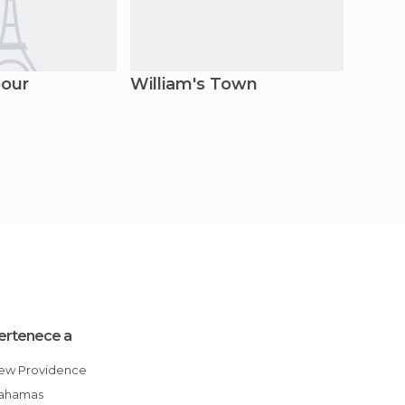
our
William's Town
Freep
ertenece a
New Providence
Bahamas