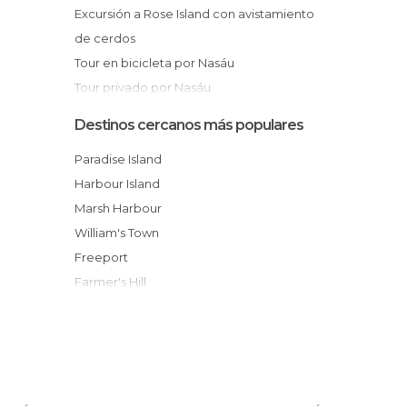
Excursión a Rose Island con avistamiento
de cerdos
Tour en bicicleta por Nasáu
Tour privado por Nasáu
Tour privado por los cayos de Nasáu en
Destinos cercanos más populares
barco
Paradise Island
Visita guiada por el Heritage Museum of
Harbour Island
The Bahamas
Marsh Harbour
Visita a la fábrica de cigarros Graycliff Cigar
William's Town
Company
Freeport
Farmer's Hill
George Town
Stocking Island
West End