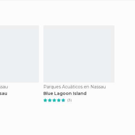
ssau
Parques Acuáticos en Nassau
Museos
sau
Blue Lagoon Island
Museo 
(3)