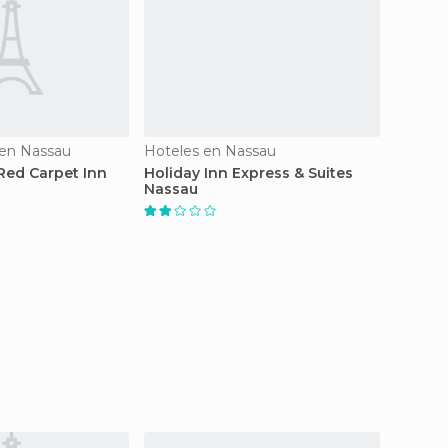
en Nassau
Hoteles en Nassau
Hotele
ed Carpet Inn
Holiday Inn Express & Suites
Casuar
Nassau