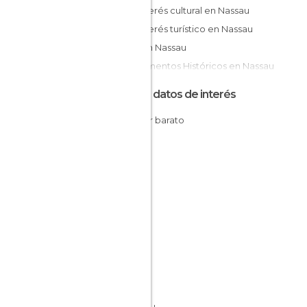
De interés cultural en Nassau
De interés turístico en Nassau
Islas en Nassau
Monumentos Históricos en Nassau
Playas en Nassau
Otros datos de interés
Dormir barato