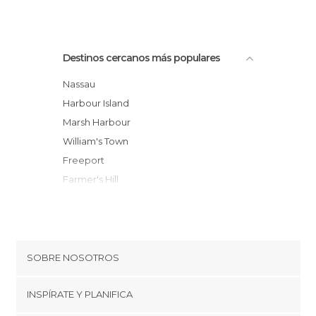
Destinos cercanos más populares
Nassau
Harbour Island
Marsh Harbour
William's Town
Freeport
Farmer's Hill
George Town
Stocking Island
West End
SOBRE NOSOTROS
Cookies
INSPÍRATE Y PLANIFICA
Política de privacidad