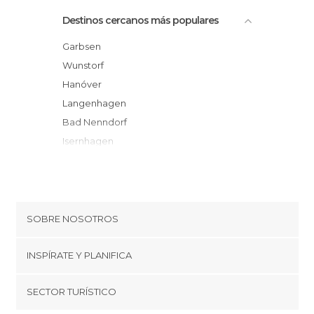
Destinos cercanos más populares
Garbsen
Wunstorf
Hanóver
Langenhagen
Bad Nenndorf
Isernhagen
Laatzen
Bad Münder
Burgwedel
Sarstedt
SOBRE NOSOTROS
Lehrte
Cookies
Sehnde
INSPÍRATE Y PLANIFICA
Política de privacidad
Giesen
minube Tips
SECTOR TURÍSTICO
Hameln
Términos y condiciones
minube Android app
Hamelín